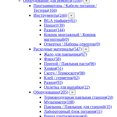
Оборудование для ремонта
(1100)
+
Программаторы / Кабели питания /
Тестеры
(104)
Инструменты
(244)
+
BGA трафарет
(61)
Пинцет
(39)
Разное
(144)
Коврик монтажный \ Коврик
магнитный
(0)
Отвертки \ Наборы отверток
(0)
Расходные материалы
(547)
+
Жало для паяльника
(67)
Флюс
(58)
Припой / Паяльная паста
(96)
Химия
(51)
Скотч / Термоскотч
(98)
Клей / герметик
(62)
Разное
(93)
Оплетка для выпайки
(22)
Оборудование
(205)
+
Термовоздушная паяльная станция
(24)
Мультиметр
(108)
Паяльник / Паяльник для станций
(35)
Лабораторный блок питания
(11)
Ванна ультразвуковая
(4)