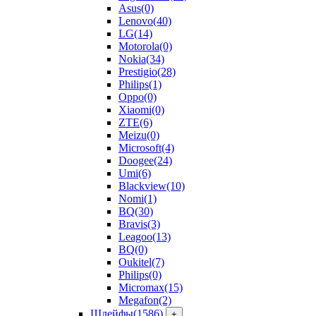
Asus
(0)
Lenovo
(40)
LG
(14)
Motorola
(0)
Nokia
(34)
Prestigio
(28)
Philips
(1)
Oppo
(0)
Xiaomi
(0)
ZTE
(6)
Meizu
(0)
Microsoft
(4)
Doogee
(24)
Umi
(6)
Blackview
(10)
Nomi
(1)
BQ
(30)
Bravis
(3)
Leagoo
(13)
BQ
(0)
Oukitel
(7)
Philips
(0)
Micromax
(15)
Megafon
(2)
Шлейфы
(1586)
+