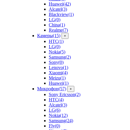
Huawei
(42)
Alcatel
(3)
Blackview
(1)
LG
(0)
China
(1)
Realme
(7)
Камеры
(15)
+
HTC
(1)
LG
(0)
Nokia
(5)
Samsung
(2)
Sony
(0)
Lenovo
(1)
Xiaomi
(4)
Meizu
(1)
Huawei
(1)
Микрофон
(57)
+
Sony Ericsson
(2)
HTC
(4)
Alcatel
(3)
LG
(6)
Nokia
(12)
Samsung
(24)
Fly
(0)