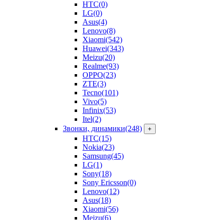
HTC
(0)
LG
(0)
Asus
(4)
Lenovo
(8)
Xiaomi
(542)
Huawei
(343)
Meizu
(20)
Realme
(93)
OPPO
(23)
ZTE
(3)
Tecno
(101)
Vivo
(5)
Infinix
(53)
Itel
(2)
Звонки, динамики
(248)
+
HTC
(15)
Nokia
(23)
Samsung
(45)
LG
(1)
Sony
(18)
Sony Ericsson
(0)
Lenovo
(12)
Asus
(18)
Xiaomi
(56)
Meizu
(6)