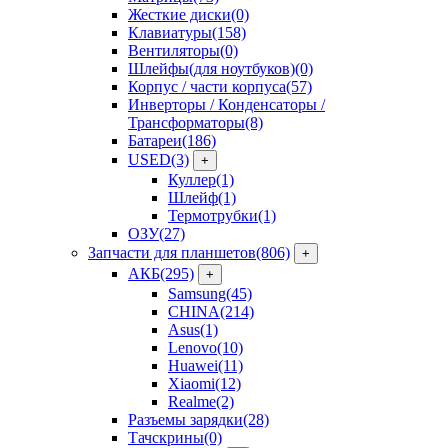
Жесткие диски
(0)
Клавиатуры
(158)
Вентиляторы
(0)
Шлейфы(для ноутбуков)
(0)
Корпус / части корпуса
(57)
Инверторы / Конденсаторы /
Трансформаторы
(8)
Батареи
(186)
USED
(3)
+
Куллер
(1)
Шлейф
(1)
Термотрубки
(1)
ОЗУ
(27)
Запчасти для планшетов
(806)
+
АКБ
(295)
+
Samsung
(45)
CHINA
(214)
Asus
(1)
Lenovo
(10)
Huawei
(11)
Xiaomi
(12)
Realme
(2)
Разъемы зарядки
(28)
Тачскрины
(0)