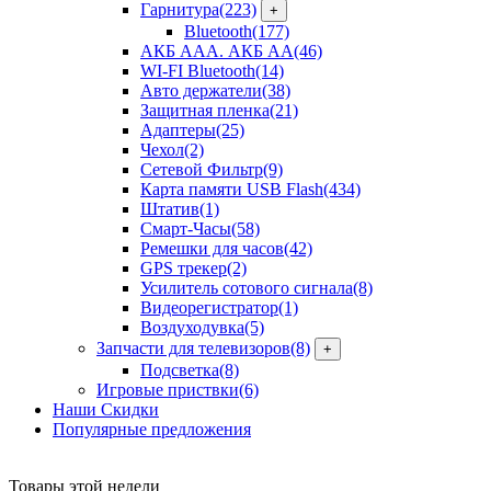
Гарнитура
(223)
+
Bluetooth
(177)
АКБ ААА. АКБ АА
(46)
WI-FI Bluetooth
(14)
Авто держатели
(38)
Защитная пленка
(21)
Адаптеры
(25)
Чехол
(2)
Сетевой Фильтр
(9)
Карта памяти USB Flash
(434)
Штатив
(1)
Смарт-Часы
(58)
Ремешки для часов
(42)
GPS трекер
(2)
Усилитель сотового сигнала
(8)
Видеорегистратор
(1)
Воздуходувка
(5)
Запчасти для телевизоров
(8)
+
Подсветка
(8)
Игровые приствки
(6)
Наши Скидки
Популярные предложения
Товары
этой недели