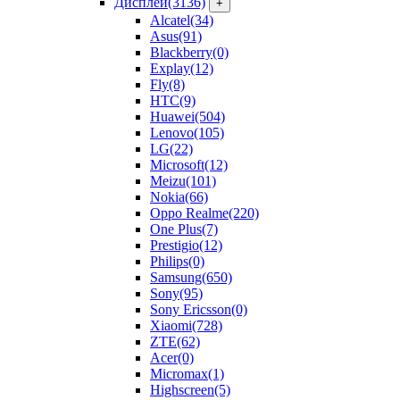
Дисплеи
(3136)
+
Alcatel
(34)
Asus
(91)
Blackberry
(0)
Explay
(12)
Fly
(8)
HTC
(9)
Huawei
(504)
Lenovo
(105)
LG
(22)
Microsoft
(12)
Meizu
(101)
Nokia
(66)
Oppo Realme
(220)
One Plus
(7)
Prestigio
(12)
Philips
(0)
Samsung
(650)
Sony
(95)
Sony Ericsson
(0)
Xiaomi
(728)
ZTE
(62)
Acer
(0)
Micromax
(1)
Highscreen
(5)