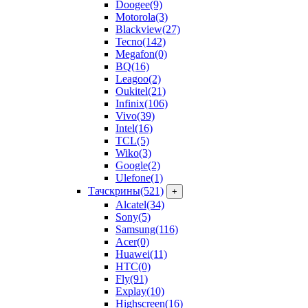
Doogee
(9)
Motorola
(3)
Blackview
(27)
Tecno
(142)
Megafon
(0)
BQ
(16)
Leagoo
(2)
Oukitel
(21)
Infinix
(106)
Vivo
(39)
Intel
(16)
TCL
(5)
Wiko
(3)
Google
(2)
Ulefone
(1)
Тачскрины
(521)
+
Alcatel
(34)
Sony
(5)
Samsung
(116)
Acer
(0)
Huawei
(11)
HTC
(0)
Fly
(91)
Explay
(10)
Highscreen
(16)