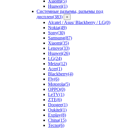
Xiaomi
(5)
Huawei
(1)
Системные разъемы, разъемы под
дисплеи
(383)
+
Alcatel / Asus/ Blackberry / LG
(0)
Nokia
(49)
Sony
(30)
Samsung
(87)
Xiaomi
(35)
Lenovo
(33)
Huawei
(26)
LG
(24)
Meizu
(12)
Acer
(1)
Blackberry
(4)
Fly
(6)
Motorola
(5)
OPPO
(0)
LeTV
(1)
ZTE
(6)
Doogee
(1)
Oukitel
(1)
Explay
(8)
China
(15)
Tecno
(6)