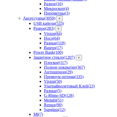
Разное
(16)
Микроскоп
(4)
Пирометры
(3)
Аксессуары
(3059)
+
USB кабели
(533)
Разное
(283)
+
Vixion
(84)
Hoco
(64)
Разные
(118)
Baseus
(17)
Power Bank
(100)
Защитное стекло
(1207)
+
Плоское
(117)
Полное покрытие
(367)
Антишпион
(29)
Премиум оптима
(335)
Vixion
(50)
Ультрафиолетовый Клей
(23)
Разные
(5)
G-Rhino 6D
(128)
Meitabl
(51)
Remax
(90)
Supglass
(12)
MI
(7)