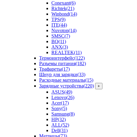
Conexant
(6)
Richtek
(21)
Winbond
(14)
TPS
(9)
ITE
(44)
Nuvoton
(14)
SMSC
(7)
BQ
(11)
ANX
(3)
REALTEK
(11)
Термоинтерфейс
(122)
Разъемы питания
(182)
Трафареты
(17)
Шнур для зарядки
(33)
Расходные материалы
(15)
Зарядные устройства
(220)
+
ASUS
(49)
Lenovo
(26)
Acer
(17)
Sony
(5)
Samsung
(8)
HP
(32)
ALL
(52)
Dell
(31)
Матрицы
(73)