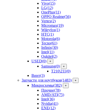
Vivo
(15)
LG
(12)
OnePlus
(11)
OPPO Realme
(56)
Vertex
(2)
Micromax
(19)
Wileyfox
(1)
HTC
(1)
Motorola
(6)
Tecno
(61)
Infinix
(30)
Intel
(11)
Oukitel
(2)
USED
(0)
+
Samsung
(0)
+
T210\211
(0)
Винт
(3)
Запчасти для ноутбуков
(1483)
+
Микросхемы
(382)
+
Прочие
(78)
AMD/ATI
(75)
Intel
(36)
Nvidia
(41)
ENE
(12)