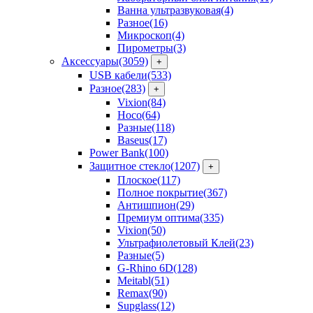
Ванна ультразвуковая
(4)
Разное
(16)
Микроскоп
(4)
Пирометры
(3)
Аксессуары
(3059)
+
USB кабели
(533)
Разное
(283)
+
Vixion
(84)
Hoco
(64)
Разные
(118)
Baseus
(17)
Power Bank
(100)
Защитное стекло
(1207)
+
Плоское
(117)
Полное покрытие
(367)
Антишпион
(29)
Премиум оптима
(335)
Vixion
(50)
Ультрафиолетовый Клей
(23)
Разные
(5)
G-Rhino 6D
(128)
Meitabl
(51)
Remax
(90)
Supglass
(12)