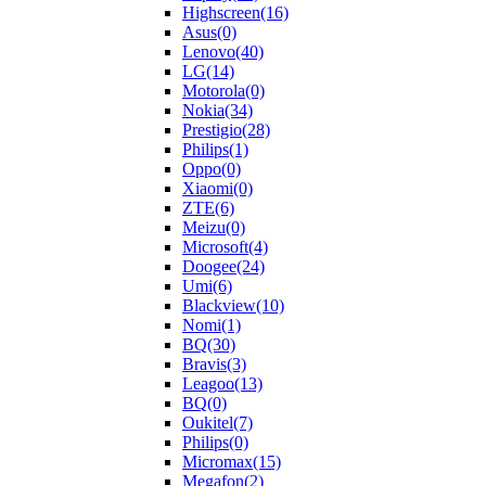
Highscreen
(16)
Asus
(0)
Lenovo
(40)
LG
(14)
Motorola
(0)
Nokia
(34)
Prestigio
(28)
Philips
(1)
Oppo
(0)
Xiaomi
(0)
ZTE
(6)
Meizu
(0)
Microsoft
(4)
Doogee
(24)
Umi
(6)
Blackview
(10)
Nomi
(1)
BQ
(30)
Bravis
(3)
Leagoo
(13)
BQ
(0)
Oukitel
(7)
Philips
(0)
Micromax
(15)
Megafon
(2)