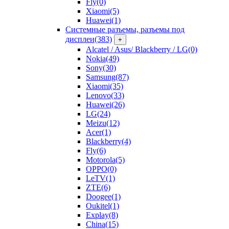
Fly
(0)
Xiaomi
(5)
Huawei
(1)
Системные разъемы, разъемы под
дисплеи
(383)
+
Alcatel / Asus/ Blackberry / LG
(0)
Nokia
(49)
Sony
(30)
Samsung
(87)
Xiaomi
(35)
Lenovo
(33)
Huawei
(26)
LG
(24)
Meizu
(12)
Acer
(1)
Blackberry
(4)
Fly
(6)
Motorola
(5)
OPPO
(0)
LeTV
(1)
ZTE
(6)
Doogee
(1)
Oukitel
(1)
Explay
(8)
China
(15)