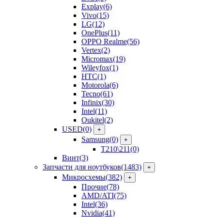
Explay
(6)
Vivo
(15)
LG
(12)
OnePlus
(11)
OPPO Realme
(56)
Vertex
(2)
Micromax
(19)
Wileyfox
(1)
HTC
(1)
Motorola
(6)
Tecno
(61)
Infinix
(30)
Intel
(11)
Oukitel
(2)
USED
(0)
+
Samsung
(0)
+
T210\211
(0)
Винт
(3)
Запчасти для ноутбуков
(1483)
+
Микросхемы
(382)
+
Прочие
(78)
AMD/ATI
(75)
Intel
(36)
Nvidia
(41)