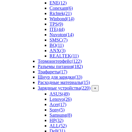
ENE
(12)
Conexant
(6)
Richtek
(21)
Winbond
(14)
TPS
(9)
ITE
(44)
Nuvoton
(14)
SMSC
(7)
BQ
(11)
ANX
(3)
REALTEK
(11)
Термоинтерфейс
(122)
Разъемы питания
(182)
Трафареты
(17)
Шнур для зарядки
(33)
Расходные материалы
(15)
Зарядные устройства
(220)
+
ASUS
(49)
Lenovo
(26)
Acer
(17)
Sony
(5)
Samsung
(8)
HP
(32)
ALL
(52)
Dell
(31)