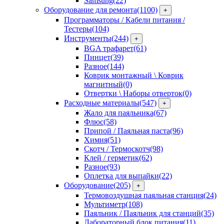
Samsung
(22)
Оборудование для ремонта
(1100)
+
Программаторы / Кабели питания /
Тестеры
(104)
Инструменты
(244)
+
BGA трафарет
(61)
Пинцет
(39)
Разное
(144)
Коврик монтажный \ Коврик
магнитный
(0)
Отвертки \ Наборы отверток
(0)
Расходные материалы
(547)
+
Жало для паяльника
(67)
Флюс
(58)
Припой / Паяльная паста
(96)
Химия
(51)
Скотч / Термоскотч
(98)
Клей / герметик
(62)
Разное
(93)
Оплетка для выпайки
(22)
Оборудование
(205)
+
Термовоздушная паяльная станция
(24)
Мультиметр
(108)
Паяльник / Паяльник для станций
(35)
Лабораторный блок питания
(11)