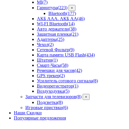
MI
(7)
Гарнитура
(223)
+
Bluetooth
(177)
АКБ ААА. АКБ АА
(46)
WI-FI Bluetooth
(14)
Авто держатели
(38)
Защитная пленка
(21)
Адаптеры
(25)
Чехол
(2)
Сетевой Фильтр
(9)
Карта памяти USB Flash
(434)
Штатив
(1)
Смарт-Часы
(58)
Ремешки для часов
(42)
GPS трекер
(2)
Усилитель сотового сигнала
(8)
Видеорегистратор
(1)
Воздуходувка
(5)
Запчасти для телевизоров
(8)
+
Подсветка
(8)
Игровые приствки
(6)
Наши Скидки
Популярные предложения