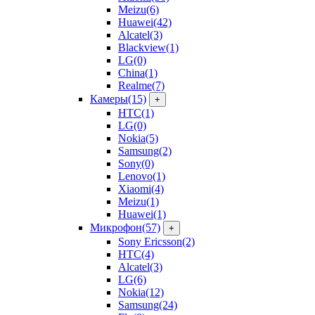
Meizu
(6)
Huawei
(42)
Alcatel
(3)
Blackview
(1)
LG
(0)
China
(1)
Realme
(7)
Камеры
(15)
+
HTC
(1)
LG
(0)
Nokia
(5)
Samsung
(2)
Sony
(0)
Lenovo
(1)
Xiaomi
(4)
Meizu
(1)
Huawei
(1)
Микрофон
(57)
+
Sony Ericsson
(2)
HTC
(4)
Alcatel
(3)
LG
(6)
Nokia
(12)
Samsung
(24)