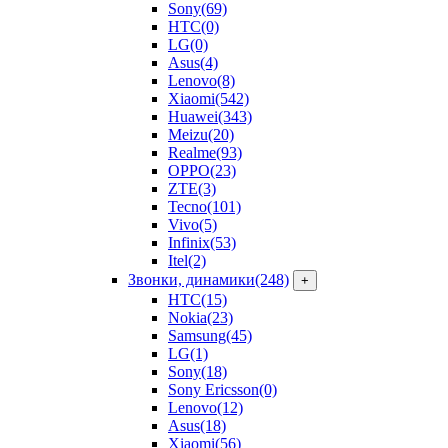
Sony
(69)
HTC
(0)
LG
(0)
Asus
(4)
Lenovo
(8)
Xiaomi
(542)
Huawei
(343)
Meizu
(20)
Realme
(93)
OPPO
(23)
ZTE
(3)
Tecno
(101)
Vivo
(5)
Infinix
(53)
Itel
(2)
Звонки, динамики
(248)
+
HTC
(15)
Nokia
(23)
Samsung
(45)
LG
(1)
Sony
(18)
Sony Ericsson
(0)
Lenovo
(12)
Asus
(18)
Xiaomi
(56)