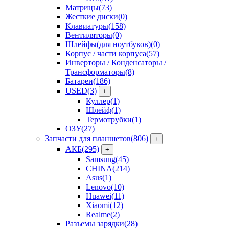
Матрицы
(73)
Жесткие диски
(0)
Клавиатуры
(158)
Вентиляторы
(0)
Шлейфы(для ноутбуков)
(0)
Корпус / части корпуса
(57)
Инверторы / Конденсаторы /
Трансформаторы
(8)
Батареи
(186)
USED
(3)
+
Куллер
(1)
Шлейф
(1)
Термотрубки
(1)
ОЗУ
(27)
Запчасти для планшетов
(806)
+
АКБ
(295)
+
Samsung
(45)
CHINA
(214)
Asus
(1)
Lenovo
(10)
Huawei
(11)
Xiaomi
(12)
Realme
(2)
Разъемы зарядки
(28)