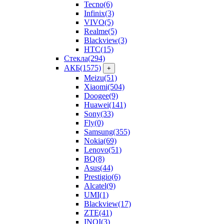
Tecno
(6)
Infinix
(3)
VIVO
(5)
Realme
(5)
Blackview
(3)
HTC
(15)
Стекла
(294)
АКБ
(1575)
+
Meizu
(51)
Xiaomi
(504)
Doogee
(9)
Huawei
(141)
Sony
(33)
Fly
(0)
Samsung
(355)
Nokia
(69)
Lenovo
(51)
BQ
(8)
Asus
(44)
Prestigio
(6)
Alcatel
(9)
UMI
(1)
Blackview
(17)
ZTE
(41)
INOI
(3)