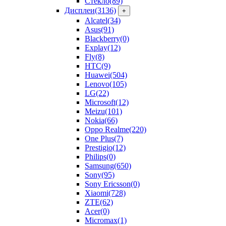
Стекло
(89)
Дисплеи
(3136)
+
Alcatel
(34)
Asus
(91)
Blackberry
(0)
Explay
(12)
Fly
(8)
HTC
(9)
Huawei
(504)
Lenovo
(105)
LG
(22)
Microsoft
(12)
Meizu
(101)
Nokia
(66)
Oppo Realme
(220)
One Plus
(7)
Prestigio
(12)
Philips
(0)
Samsung
(650)
Sony
(95)
Sony Ericsson
(0)
Xiaomi
(728)
ZTE
(62)
Acer
(0)
Micromax
(1)