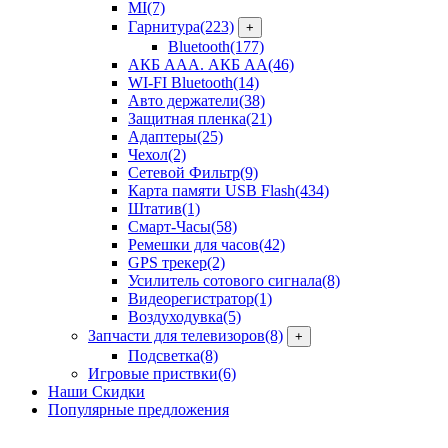
MI
(7)
Гарнитура
(223)
+
Bluetooth
(177)
АКБ ААА. АКБ АА
(46)
WI-FI Bluetooth
(14)
Авто держатели
(38)
Защитная пленка
(21)
Адаптеры
(25)
Чехол
(2)
Сетевой Фильтр
(9)
Карта памяти USB Flash
(434)
Штатив
(1)
Смарт-Часы
(58)
Ремешки для часов
(42)
GPS трекер
(2)
Усилитель сотового сигнала
(8)
Видеорегистратор
(1)
Воздуходувка
(5)
Запчасти для телевизоров
(8)
+
Подсветка
(8)
Игровые приствки
(6)
Наши Скидки
Популярные предложения