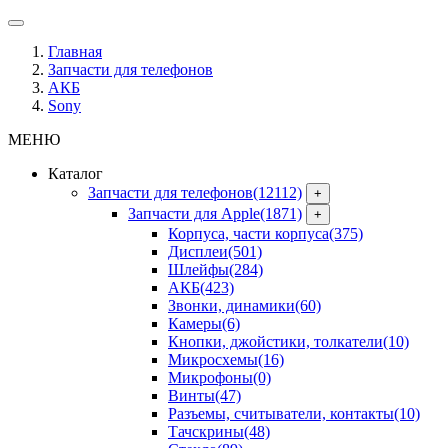
Главная
Запчасти для телефонов
АКБ
Sony
МЕНЮ
Каталог
Запчасти для телефонов
(12112)
+
Запчасти для Apple
(1871)
+
Корпуса, части корпуса
(375)
Дисплеи
(501)
Шлейфы
(284)
АКБ
(423)
Звонки, динамики
(60)
Камеры
(6)
Кнопки, джойстики, толкатели
(10)
Микросхемы
(16)
Микрофоны
(0)
Винты
(47)
Разъемы, считыватели, контакты
(10)
Тачскрины
(48)