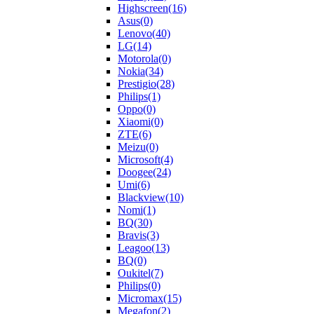
Highscreen
(16)
Asus
(0)
Lenovo
(40)
LG
(14)
Motorola
(0)
Nokia
(34)
Prestigio
(28)
Philips
(1)
Oppo
(0)
Xiaomi
(0)
ZTE
(6)
Meizu
(0)
Microsoft
(4)
Doogee
(24)
Umi
(6)
Blackview
(10)
Nomi
(1)
BQ
(30)
Bravis
(3)
Leagoo
(13)
BQ
(0)
Oukitel
(7)
Philips
(0)
Micromax
(15)
Megafon
(2)