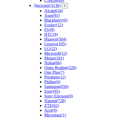
Стекло
(89)
Дисплеи
(3136)
+
Alcatel
(34)
Asus
(91)
Blackberry
(0)
Explay
(12)
Fly
(8)
HTC
(9)
Huawei
(504)
Lenovo
(105)
LG
(22)
Microsoft
(12)
Meizu
(101)
Nokia
(66)
Oppo Realme
(220)
One Plus
(7)
Prestigio
(12)
Philips
(0)
Samsung
(650)
Sony
(95)
Sony Ericsson
(0)
Xiaomi
(728)
ZTE
(62)
Acer
(0)
Micromax
(1)