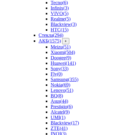
Tecno
(6)
Infinix
(3)
VIVO
(5)
Realme
(5)
Blackview
(3)
HTC
(15)
Стекла
(294)
АКБ
(1575)
+
Meizu
(51)
Xiaomi
(504)
Doogee
(9)
Huawei
(141)
Sony
(33)
Fly
(0)
Samsung
(355)
Nokia
(69)
Lenovo
(51)
BQ
(8)
Asus
(44)
Prestigio
(6)
Alcatel
(9)
UMI
(1)
Blackview
(17)
ZTE
(41)
INOI
(3)