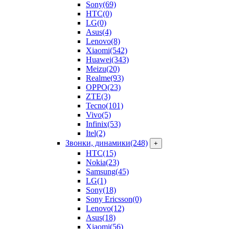
Sony
(69)
HTC
(0)
LG
(0)
Asus
(4)
Lenovo
(8)
Xiaomi
(542)
Huawei
(343)
Meizu
(20)
Realme
(93)
OPPO
(23)
ZTE
(3)
Tecno
(101)
Vivo
(5)
Infinix
(53)
Itel
(2)
Звонки, динамики
(248)
+
HTC
(15)
Nokia
(23)
Samsung
(45)
LG
(1)
Sony
(18)
Sony Ericsson
(0)
Lenovo
(12)
Asus
(18)
Xiaomi
(56)