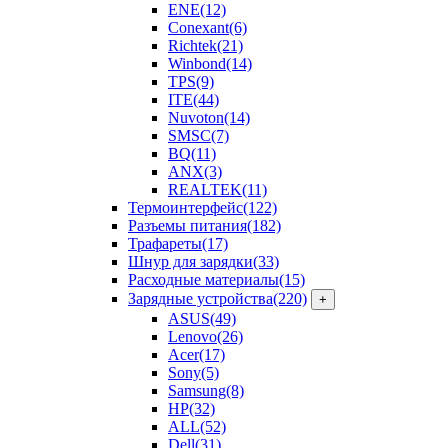
ENE
(12)
Conexant
(6)
Richtek
(21)
Winbond
(14)
TPS
(9)
ITE
(44)
Nuvoton
(14)
SMSC
(7)
BQ
(11)
ANX
(3)
REALTEK
(11)
Термоинтерфейс
(122)
Разъемы питания
(182)
Трафареты
(17)
Шнур для зарядки
(33)
Расходные материалы
(15)
Зарядные устройства
(220)
+
ASUS
(49)
Lenovo
(26)
Acer
(17)
Sony
(5)
Samsung
(8)
HP
(32)
ALL
(52)
Dell
(31)