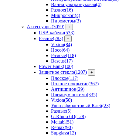
Ванна ультразвуковая
(4)
Разное
(16)
Микроскоп
(4)
Пирометры
(3)
Аксессуары
(3059)
+
USB кабели
(533)
Разное
(283)
+
Vixion
(84)
Hoco
(64)
Разные
(118)
Baseus
(17)
Power Bank
(100)
Защитное стекло
(1207)
+
Плоское
(117)
Полное покрытие
(367)
Антишпион
(29)
Премиум оптима
(335)
Vixion
(50)
Ультрафиолетовый Клей
(23)
Разные
(5)
G-Rhino 6D
(128)
Meitabl
(51)
Remax
(90)
Supglass
(12)