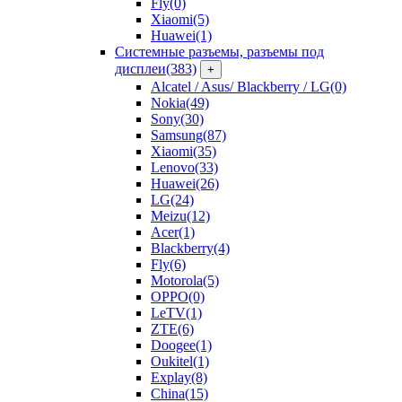
Fly
(0)
Xiaomi
(5)
Huawei
(1)
Системные разъемы, разъемы под
дисплеи
(383)
+
Alcatel / Asus/ Blackberry / LG
(0)
Nokia
(49)
Sony
(30)
Samsung
(87)
Xiaomi
(35)
Lenovo
(33)
Huawei
(26)
LG
(24)
Meizu
(12)
Acer
(1)
Blackberry
(4)
Fly
(6)
Motorola
(5)
OPPO
(0)
LeTV
(1)
ZTE
(6)
Doogee
(1)
Oukitel
(1)
Explay
(8)
China
(15)