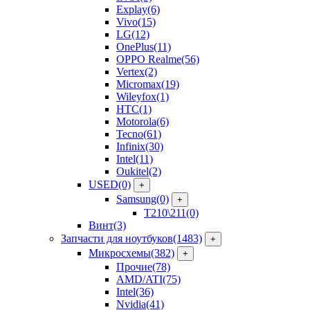
Explay
(6)
Vivo
(15)
LG
(12)
OnePlus
(11)
OPPO Realme
(56)
Vertex
(2)
Micromax
(19)
Wileyfox
(1)
HTC
(1)
Motorola
(6)
Tecno
(61)
Infinix
(30)
Intel
(11)
Oukitel
(2)
USED
(0)
+
Samsung
(0)
+
T210\211
(0)
Винт
(3)
Запчасти для ноутбуков
(1483)
+
Микросхемы
(382)
+
Прочие
(78)
AMD/ATI
(75)
Intel
(36)
Nvidia
(41)