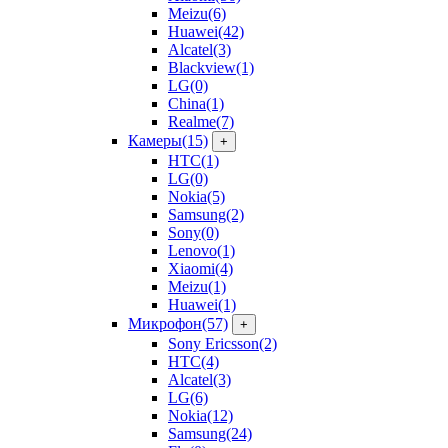
Meizu
(6)
Huawei
(42)
Alcatel
(3)
Blackview
(1)
LG
(0)
China
(1)
Realme
(7)
Камеры
(15)
+
HTC
(1)
LG
(0)
Nokia
(5)
Samsung
(2)
Sony
(0)
Lenovo
(1)
Xiaomi
(4)
Meizu
(1)
Huawei
(1)
Микрофон
(57)
+
Sony Ericsson
(2)
HTC
(4)
Alcatel
(3)
LG
(6)
Nokia
(12)
Samsung
(24)