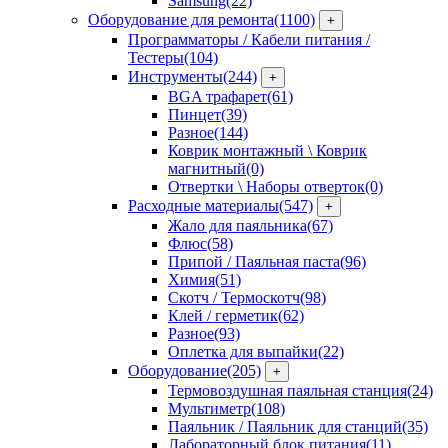
Samsung
(22)
Оборудование для ремонта
(1100)
+
Программаторы / Кабели питания /
Тестеры
(104)
Инструменты
(244)
+
BGA трафарет
(61)
Пинцет
(39)
Разное
(144)
Коврик монтажный \ Коврик
магнитный
(0)
Отвертки \ Наборы отверток
(0)
Расходные материалы
(547)
+
Жало для паяльника
(67)
Флюс
(58)
Припой / Паяльная паста
(96)
Химия
(51)
Скотч / Термоскотч
(98)
Клей / герметик
(62)
Разное
(93)
Оплетка для выпайки
(22)
Оборудование
(205)
+
Термовоздушная паяльная станция
(24)
Мультиметр
(108)
Паяльник / Паяльник для станций
(35)
Лабораторный блок питания
(11)