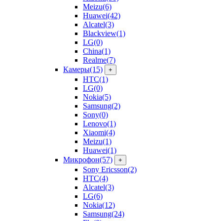
Meizu
(6)
Huawei
(42)
Alcatel
(3)
Blackview
(1)
LG
(0)
China
(1)
Realme
(7)
Камеры
(15)
+
HTC
(1)
LG
(0)
Nokia
(5)
Samsung
(2)
Sony
(0)
Lenovo
(1)
Xiaomi
(4)
Meizu
(1)
Huawei
(1)
Микрофон
(57)
+
Sony Ericsson
(2)
HTC
(4)
Alcatel
(3)
LG
(6)
Nokia
(12)
Samsung
(24)