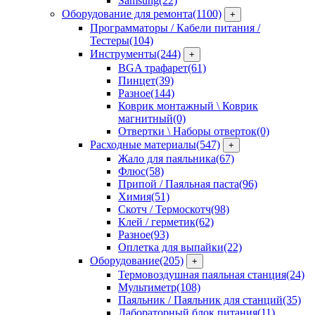
Samsung
(22)
Оборудование для ремонта
(1100)
+
Программаторы / Кабели питания /
Тестеры
(104)
Инструменты
(244)
+
BGA трафарет
(61)
Пинцет
(39)
Разное
(144)
Коврик монтажный \ Коврик
магнитный
(0)
Отвертки \ Наборы отверток
(0)
Расходные материалы
(547)
+
Жало для паяльника
(67)
Флюс
(58)
Припой / Паяльная паста
(96)
Химия
(51)
Скотч / Термоскотч
(98)
Клей / герметик
(62)
Разное
(93)
Оплетка для выпайки
(22)
Оборудование
(205)
+
Термовоздушная паяльная станция
(24)
Мультиметр
(108)
Паяльник / Паяльник для станций
(35)
Лабораторный блок питания
(11)