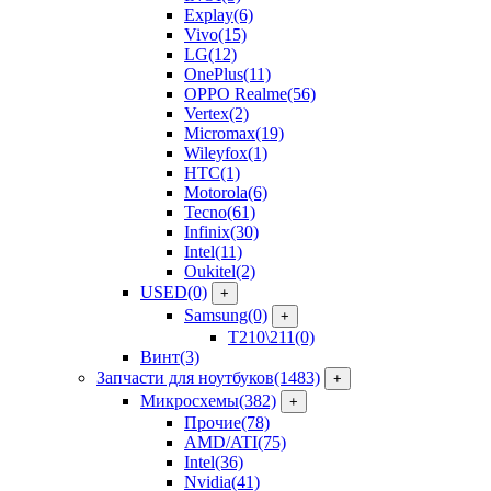
Explay
(6)
Vivo
(15)
LG
(12)
OnePlus
(11)
OPPO Realme
(56)
Vertex
(2)
Micromax
(19)
Wileyfox
(1)
HTC
(1)
Motorola
(6)
Tecno
(61)
Infinix
(30)
Intel
(11)
Oukitel
(2)
USED
(0)
+
Samsung
(0)
+
T210\211
(0)
Винт
(3)
Запчасти для ноутбуков
(1483)
+
Микросхемы
(382)
+
Прочие
(78)
AMD/ATI
(75)
Intel
(36)
Nvidia
(41)