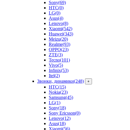
Sony
(69)
HTC
(0)
LG
(0)
Asus
(4)
Lenovo
(8)
Xiaomi
(542)
Huawei
(343)
Meizu
(20)
Realme
(93)
OPPO
(23)
ZTE
(3)
Tecno
(101)
Vivo
(5)
Infinix
(53)
Itel
(2)
Звонки, динамики
(248)
+
HTC
(15)
Nokia
(23)
Samsung
(45)
LG
(1)
Sony
(18)
Sony Ericsson
(0)
Lenovo
(12)
Asus
(18)
Xiaomi
(56)