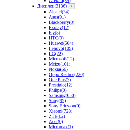
Стекло
(89)
Дисплеи
(3136)
+
Alcatel
(34)
Asus
(91)
Blackberry
(0)
Explay
(12)
Fly
(8)
HTC
(9)
Huawei
(504)
Lenovo
(105)
LG
(22)
Microsoft
(12)
Meizu
(101)
Nokia
(66)
Oppo Realme
(220)
One Plus
(7)
Prestigio
(12)
Philips
(0)
Samsung
(650)
Sony
(95)
Sony Ericsson
(0)
Xiaomi
(728)
ZTE
(62)
Acer
(0)
Micromax
(1)