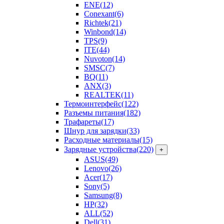
ENE
(12)
Conexant
(6)
Richtek
(21)
Winbond
(14)
TPS
(9)
ITE
(44)
Nuvoton
(14)
SMSC
(7)
BQ
(11)
ANX
(3)
REALTEK
(11)
Термоинтерфейс
(122)
Разъемы питания
(182)
Трафареты
(17)
Шнур для зарядки
(33)
Расходные материалы
(15)
Зарядные устройства
(220)
+
ASUS
(49)
Lenovo
(26)
Acer
(17)
Sony
(5)
Samsung
(8)
HP
(32)
ALL
(52)
Dell
(31)