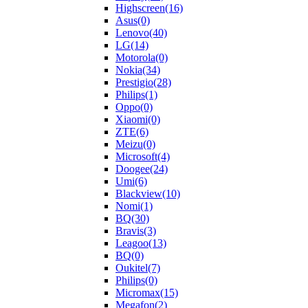
Highscreen
(16)
Asus
(0)
Lenovo
(40)
LG
(14)
Motorola
(0)
Nokia
(34)
Prestigio
(28)
Philips
(1)
Oppo
(0)
Xiaomi
(0)
ZTE
(6)
Meizu
(0)
Microsoft
(4)
Doogee
(24)
Umi
(6)
Blackview
(10)
Nomi
(1)
BQ
(30)
Bravis
(3)
Leagoo
(13)
BQ
(0)
Oukitel
(7)
Philips
(0)
Micromax
(15)
Megafon
(2)