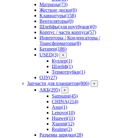
Матрицы
(73)
Жесткие диски
(0)
Клавиатуры
(158)
Вентиляторы
(0)
Шлейфы(для ноутбуков)
(0)
Корпус / части корпуса
(57)
Инверторы / Конденсаторы /
Трансформаторы
(8)
Батареи
(186)
USED
(3)
+
Куллер
(1)
Шлейф
(1)
Термотрубки
(1)
ОЗУ
(27)
Запчасти для планшетов
(806)
+
АКБ
(295)
+
Samsung
(45)
CHINA
(214)
Asus
(1)
Lenovo
(10)
Huawei
(11)
Xiaomi
(12)
Realme
(2)
Разъемы зарядки
(28)