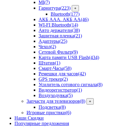
MI
(7)
Гарнитура
(223)
+
Bluetooth
(177)
АКБ ААА. АКБ АА
(46)
WI-FI Bluetooth
(14)
Авто держатели
(38)
Защитная пленка
(21)
Адаптеры
(25)
Чехол
(2)
Сетевой Фильтр
(9)
Карта памяти USB Flash
(434)
Штатив
(1)
Смарт-Часы
(58)
Ремешки для часов
(42)
GPS трекер
(2)
Усилитель сотового сигнала
(8)
Видеорегистратор
(1)
Воздуходувка
(5)
Запчасти для телевизоров
(8)
+
Подсветка
(8)
Игровые приствки
(6)
Наши Скидки
Популярные предложения