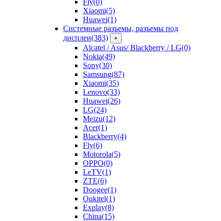
Fly
(0)
Xiaomi
(5)
Huawei
(1)
Системные разъемы, разъемы под
дисплеи
(383)
+
Alcatel / Asus/ Blackberry / LG
(0)
Nokia
(49)
Sony
(30)
Samsung
(87)
Xiaomi
(35)
Lenovo
(33)
Huawei
(26)
LG
(24)
Meizu
(12)
Acer
(1)
Blackberry
(4)
Fly
(6)
Motorola
(5)
OPPO
(0)
LeTV
(1)
ZTE
(6)
Doogee
(1)
Oukitel
(1)
Explay
(8)
China
(15)