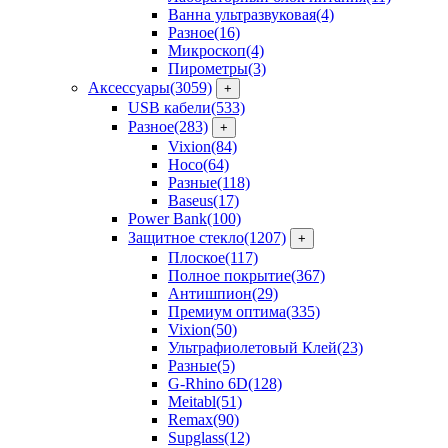
Ванна ультразвуковая
(4)
Разное
(16)
Микроскоп
(4)
Пирометры
(3)
Аксессуары
(3059)
+
USB кабели
(533)
Разное
(283)
+
Vixion
(84)
Hoco
(64)
Разные
(118)
Baseus
(17)
Power Bank
(100)
Защитное стекло
(1207)
+
Плоское
(117)
Полное покрытие
(367)
Антишпион
(29)
Премиум оптима
(335)
Vixion
(50)
Ультрафиолетовый Клей
(23)
Разные
(5)
G-Rhino 6D
(128)
Meitabl
(51)
Remax
(90)
Supglass
(12)