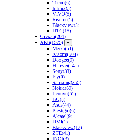
Tecno
(6)
Infinix
(3)
VIVO
(5)
Realme
(5)
Blackview
(3)
HTC
(15)
Стекла
(294)
АКБ
(1575)
+
Meizu
(51)
Xiaomi
(504)
Doogee
(9)
Huawei
(141)
Sony
(33)
Fly
(0)
Samsung
(355)
Nokia
(69)
Lenovo
(51)
BQ
(8)
Asus
(44)
Prestigio
(6)
Alcatel
(9)
UMI
(1)
Blackview
(17)
ZTE
(41)
INOI
(3)