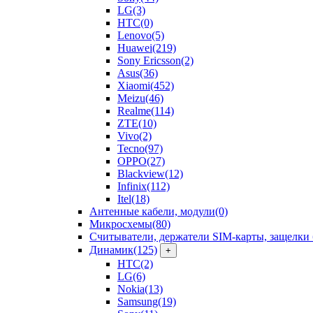
LG
(3)
HTC
(0)
Lenovo
(5)
Huawei
(219)
Sony Ericsson
(2)
Asus
(36)
Xiaomi
(452)
Meizu
(46)
Realme
(114)
ZTE
(10)
Vivo
(2)
Tecno
(97)
OPPO
(27)
Blackview
(12)
Infinix
(112)
Itel
(18)
Антенные кабели, модули
(0)
Микросхемы
(80)
Считыватели, держатели SIM-карты, защелки 
Динамик
(125)
+
HTC
(2)
LG
(6)
Nokia
(13)
Samsung
(19)