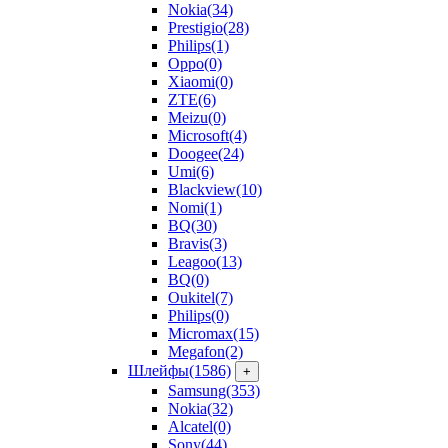
Nokia
(34)
Prestigio
(28)
Philips
(1)
Oppo
(0)
Xiaomi
(0)
ZTE
(6)
Meizu
(0)
Microsoft
(4)
Doogee
(24)
Umi
(6)
Blackview
(10)
Nomi
(1)
BQ
(30)
Bravis
(3)
Leagoo
(13)
BQ
(0)
Oukitel
(7)
Philips
(0)
Micromax
(15)
Megafon
(2)
Шлейфы
(1586)
+
Samsung
(353)
Nokia
(32)
Alcatel
(0)
Sony
(44)