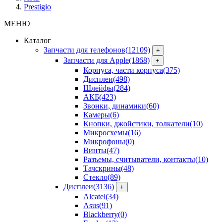
Prestigio
МЕНЮ
Каталог
Запчасти для телефонов
(12109)
+
Запчасти для Apple
(1868)
+
Корпуса, части корпуса
(375)
Дисплеи
(498)
Шлейфы
(284)
АКБ
(423)
Звонки, динамики
(60)
Камеры
(6)
Кнопки, джойстики, толкатели
(10)
Микросхемы
(16)
Микрофоны
(0)
Винты
(47)
Разъемы, считыватели, контакты
(10)
Тачскрины
(48)
Стекло
(89)
Дисплеи
(3136)
+
Alcatel
(34)
Asus
(91)
Blackberry
(0)