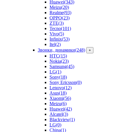
Huawei
(343)
Meizu
(20)
Realme
(93)
OPPO
(23)
ZTE
(3)
Tecno
(101)
Vivo
(5)
Infinix
(53)
Itel
(2)
Звонки, динамики
(248)
+
HTC
(15)
Nokia
(23)
Samsung
(45)
LG
(1)
Sony
(18)
Sony Ericsson
(0)
Lenovo
(12)
Asus
(18)
Xiaomi
(56)
Meizu
(6)
Huawei
(42)
Alcatel
(3)
Blackview
(1)
LG
(0)
China
(1)