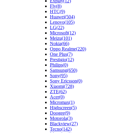
Explay
(12)
Fly
(8)
HTC
(9)
Huawei
(504)
Lenovo
(105)
LG
(22)
Microsoft
(12)
Meizu
(101)
Nokia
(66)
Oppo Realme
(220)
One Plus
(7)
Prestigio
(12)
Philips
(0)
Samsung
(650)
Sony
(95)
Sony Ericsson
(0)
Xiaomi
(728)
ZTE
(62)
Acer
(0)
Micromax
(1)
Highscreen
(5)
Doogee
(9)
Motorola
(3)
Blackview
(27)
Tecno
(142)