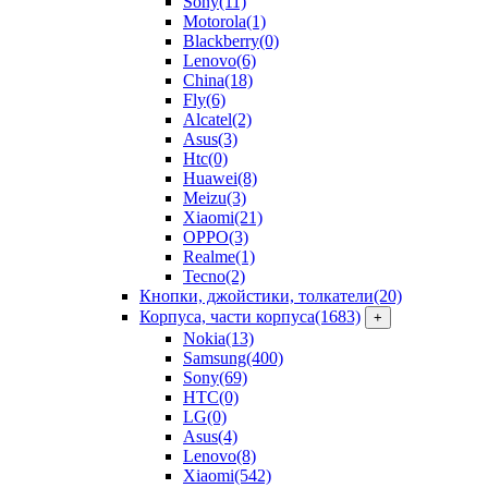
Sony
(11)
Motorola
(1)
Blackberry
(0)
Lenovo
(6)
China
(18)
Fly
(6)
Alcatel
(2)
Asus
(3)
Htc
(0)
Huawei
(8)
Meizu
(3)
Xiaomi
(21)
OPPO
(3)
Realme
(1)
Tecno
(2)
Кнопки, джойстики, толкатели
(20)
Корпуса, части корпуса
(1683)
+
Nokia
(13)
Samsung
(400)
Sony
(69)
HTC
(0)
LG
(0)
Asus
(4)
Lenovo
(8)
Xiaomi
(542)