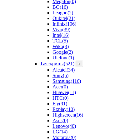
Megafon
(0)
BQ
(16)
Leagoo
(2)
Oukitel
(21)
Infinix
(106)
Vivo
(39)
Intel
(16)
TCL
(5)
Wiko
(3)
Google
(2)
Ulefone
(1)
Тачскрины
(521)
+
Alcatel
(34)
Sony
(5)
Samsung
(116)
Acer
(0)
Huawei
(11)
HTC
(0)
Fly
(91)
Explay
(10)
Highscreen
(16)
Asus
(0)
Lenovo
(40)
LG
(14)
Motorola
(0)