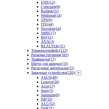
ENE
(12)
Conexant
(6)
Richtek
(21)
Winbond
(14)
TPS
(9)
ITE
(44)
Nuvoton
(14)
SMSC
(7)
BQ
(11)
ANX
(3)
REALTEK
(11)
Термоинтерфейс
(122)
Разъемы питания
(182)
Трафареты
(17)
Шнур для зарядки
(33)
Расходные материалы
(15)
Зарядные устройства
(220)
+
ASUS
(49)
Lenovo
(26)
Acer
(17)
Sony
(5)
Samsung
(8)
HP
(32)
ALL
(52)
Dell
(31)