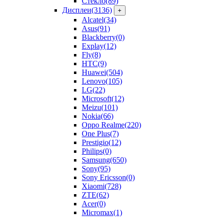
Стекло
(89)
Дисплеи
(3136)
+
Alcatel
(34)
Asus
(91)
Blackberry
(0)
Explay
(12)
Fly
(8)
HTC
(9)
Huawei
(504)
Lenovo
(105)
LG
(22)
Microsoft
(12)
Meizu
(101)
Nokia
(66)
Oppo Realme
(220)
One Plus
(7)
Prestigio
(12)
Philips
(0)
Samsung
(650)
Sony
(95)
Sony Ericsson
(0)
Xiaomi
(728)
ZTE
(62)
Acer
(0)
Micromax
(1)