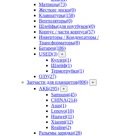
Матрицы
(73)
Жесткие диски
(0)
Клавиатуры
(158)
Вентиляторы
(0)
Шлейфы(для ноутбуков)
(0)
Корпус / части корпуса
(57)
Инверторы / Конденсаторы /
Трансформаторы
(8)
Батареи
(186)
USED
(3)
+
Куллер
(1)
Шлейф
(1)
Термотрубки
(1)
ОЗУ
(27)
Запчасти для планшетов
(806)
+
АКБ
(295)
+
Samsung
(45)
CHINA
(214)
Asus
(1)
Lenovo
(10)
Huawei
(11)
Xiaomi
(12)
Realme
(2)
Разъемы зарядки
(28)