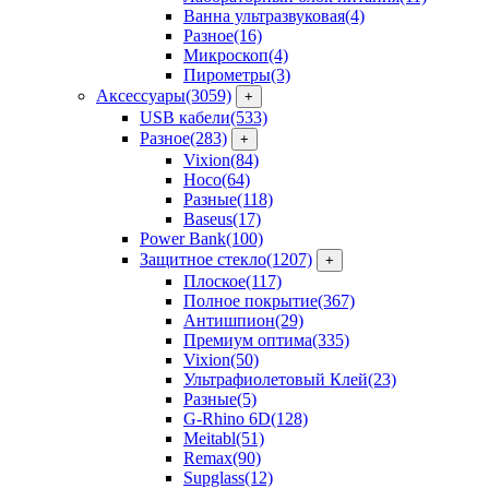
Ванна ультразвуковая
(4)
Разное
(16)
Микроскоп
(4)
Пирометры
(3)
Аксессуары
(3059)
+
USB кабели
(533)
Разное
(283)
+
Vixion
(84)
Hoco
(64)
Разные
(118)
Baseus
(17)
Power Bank
(100)
Защитное стекло
(1207)
+
Плоское
(117)
Полное покрытие
(367)
Антишпион
(29)
Премиум оптима
(335)
Vixion
(50)
Ультрафиолетовый Клей
(23)
Разные
(5)
G-Rhino 6D
(128)
Meitabl
(51)
Remax
(90)
Supglass
(12)