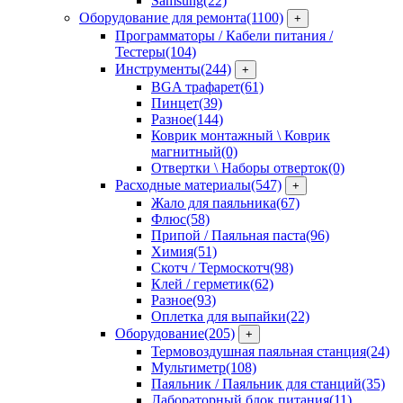
Samsung
(22)
Оборудование для ремонта
(1100)
+
Программаторы / Кабели питания /
Тестеры
(104)
Инструменты
(244)
+
BGA трафарет
(61)
Пинцет
(39)
Разное
(144)
Коврик монтажный \ Коврик
магнитный
(0)
Отвертки \ Наборы отверток
(0)
Расходные материалы
(547)
+
Жало для паяльника
(67)
Флюс
(58)
Припой / Паяльная паста
(96)
Химия
(51)
Скотч / Термоскотч
(98)
Клей / герметик
(62)
Разное
(93)
Оплетка для выпайки
(22)
Оборудование
(205)
+
Термовоздушная паяльная станция
(24)
Мультиметр
(108)
Паяльник / Паяльник для станций
(35)
Лабораторный блок питания
(11)