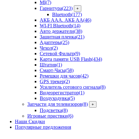
MI
(7)
Гарнитура
(223)
+
Bluetooth
(177)
АКБ ААА. АКБ АА
(46)
WI-FI Bluetooth
(14)
Авто держатели
(38)
Защитная пленка
(21)
Адаптеры
(25)
Чехол
(2)
Сетевой Фильтр
(9)
Карта памяти USB Flash
(434)
Штатив
(1)
Смарт-Часы
(58)
Ремешки для часов
(42)
GPS трекер
(2)
Усилитель сотового сигнала
(8)
Видеорегистратор
(1)
Воздуходувка
(5)
Запчасти для телевизоров
(8)
+
Подсветка
(8)
Игровые приствки
(6)
Наши Скидки
Популярные предложения