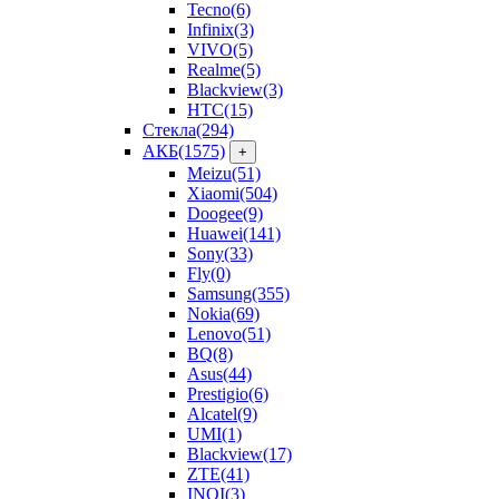
Tecno
(6)
Infinix
(3)
VIVO
(5)
Realme
(5)
Blackview
(3)
HTC
(15)
Стекла
(294)
АКБ
(1575)
+
Meizu
(51)
Xiaomi
(504)
Doogee
(9)
Huawei
(141)
Sony
(33)
Fly
(0)
Samsung
(355)
Nokia
(69)
Lenovo
(51)
BQ
(8)
Asus
(44)
Prestigio
(6)
Alcatel
(9)
UMI
(1)
Blackview
(17)
ZTE
(41)
INOI
(3)