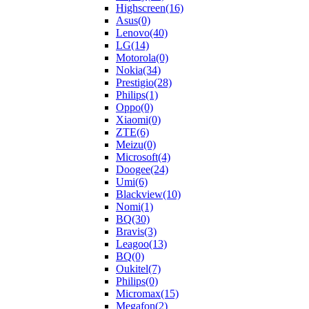
Highscreen
(16)
Asus
(0)
Lenovo
(40)
LG
(14)
Motorola
(0)
Nokia
(34)
Prestigio
(28)
Philips
(1)
Oppo
(0)
Xiaomi
(0)
ZTE
(6)
Meizu
(0)
Microsoft
(4)
Doogee
(24)
Umi
(6)
Blackview
(10)
Nomi
(1)
BQ
(30)
Bravis
(3)
Leagoo
(13)
BQ
(0)
Oukitel
(7)
Philips
(0)
Micromax
(15)
Megafon
(2)