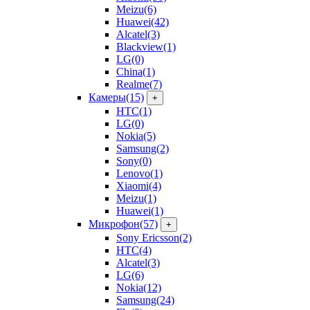
Meizu
(6)
Huawei
(42)
Alcatel
(3)
Blackview
(1)
LG
(0)
China
(1)
Realme
(7)
Камеры
(15)
+
HTC
(1)
LG
(0)
Nokia
(5)
Samsung
(2)
Sony
(0)
Lenovo
(1)
Xiaomi
(4)
Meizu
(1)
Huawei
(1)
Микрофон
(57)
+
Sony Ericsson
(2)
HTC
(4)
Alcatel
(3)
LG
(6)
Nokia
(12)
Samsung
(24)