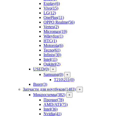
Explay
(6)
Vivo
(15)
LG
(12)
OnePlus
(11)
OPPO Realme
(56)
Vertex
(2)
Micromax
(19)
Wileyfox
(1)
HTC
(1)
Motorola
(6)
Tecno
(61)
Infinix
(30)
Intel
(11)
Oukitel
(2)
USED
(0)
+
Samsung
(0)
+
T210\211
(0)
Винт
(3)
Запчасти для ноутбуков
(1483)
+
Микросхемы
(382)
+
Прочие
(78)
AMD/ATI
(75)
Intel
(36)
Nvidia
(41)