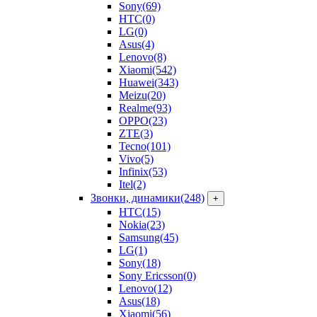
Sony
(69)
HTC
(0)
LG
(0)
Asus
(4)
Lenovo
(8)
Xiaomi
(542)
Huawei
(343)
Meizu
(20)
Realme
(93)
OPPO
(23)
ZTE
(3)
Tecno
(101)
Vivo
(5)
Infinix
(53)
Itel
(2)
Звонки, динамики
(248)
+
HTC
(15)
Nokia
(23)
Samsung
(45)
LG
(1)
Sony
(18)
Sony Ericsson
(0)
Lenovo
(12)
Asus
(18)
Xiaomi
(56)