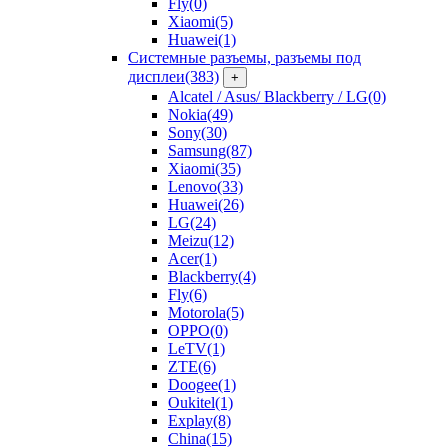
Fly
(0)
Xiaomi
(5)
Huawei
(1)
Системные разъемы, разъемы под
дисплеи
(383)
+
Alcatel / Asus/ Blackberry / LG
(0)
Nokia
(49)
Sony
(30)
Samsung
(87)
Xiaomi
(35)
Lenovo
(33)
Huawei
(26)
LG
(24)
Meizu
(12)
Acer
(1)
Blackberry
(4)
Fly
(6)
Motorola
(5)
OPPO
(0)
LeTV
(1)
ZTE
(6)
Doogee
(1)
Oukitel
(1)
Explay
(8)
China
(15)