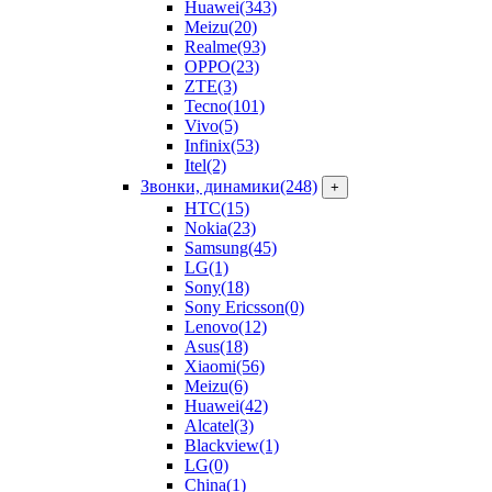
Huawei
(343)
Meizu
(20)
Realme
(93)
OPPO
(23)
ZTE
(3)
Tecno
(101)
Vivo
(5)
Infinix
(53)
Itel
(2)
Звонки, динамики
(248)
+
HTC
(15)
Nokia
(23)
Samsung
(45)
LG
(1)
Sony
(18)
Sony Ericsson
(0)
Lenovo
(12)
Asus
(18)
Xiaomi
(56)
Meizu
(6)
Huawei
(42)
Alcatel
(3)
Blackview
(1)
LG
(0)
China
(1)