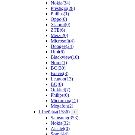
Nokia
(34)
Prestigio
(28)
Philips
(1)
Oppo
(0)
Xiaomi
(0)
ZTE
(6)
Meizu
(0)
Microsoft
(4)
Doogee
(24)
Umi
(6)
Blackview
(10)
Nomi
(1)
BQ
(30)
Bravis
(3)
Leagoo
(13)
BQ
(0)
Oukitel
(7)
Philips
(0)
Micromax
(15)
Megafon
(2)
Шлейфы
(1586)
+
Samsung
(353)
Nokia
(32)
Alcatel
(0)
Sony
(44)