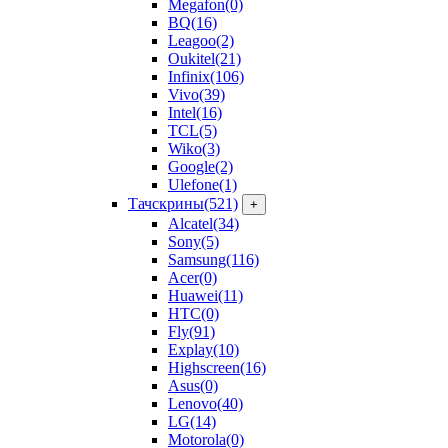
Megafon
(0)
BQ
(16)
Leagoo
(2)
Oukitel
(21)
Infinix
(106)
Vivo
(39)
Intel
(16)
TCL
(5)
Wiko
(3)
Google
(2)
Ulefone
(1)
Тачскрины
(521)
+
Alcatel
(34)
Sony
(5)
Samsung
(116)
Acer
(0)
Huawei
(11)
HTC
(0)
Fly
(91)
Explay
(10)
Highscreen
(16)
Asus
(0)
Lenovo
(40)
LG
(14)
Motorola
(0)