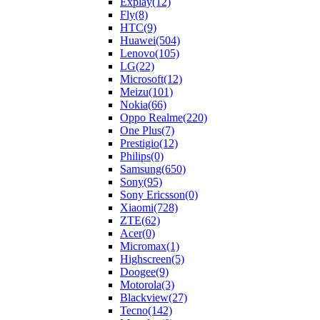
Explay
(12)
Fly
(8)
HTC
(9)
Huawei
(504)
Lenovo
(105)
LG
(22)
Microsoft
(12)
Meizu
(101)
Nokia
(66)
Oppo Realme
(220)
One Plus
(7)
Prestigio
(12)
Philips
(0)
Samsung
(650)
Sony
(95)
Sony Ericsson
(0)
Xiaomi
(728)
ZTE
(62)
Acer
(0)
Micromax
(1)
Highscreen
(5)
Doogee
(9)
Motorola
(3)
Blackview
(27)
Tecno
(142)