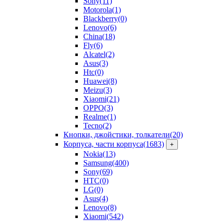
Sony
(11)
Motorola
(1)
Blackberry
(0)
Lenovo
(6)
China
(18)
Fly
(6)
Alcatel
(2)
Asus
(3)
Htc
(0)
Huawei
(8)
Meizu
(3)
Xiaomi
(21)
OPPO
(3)
Realme
(1)
Tecno
(2)
Кнопки, джойстики, толкатели
(20)
Корпуса, части корпуса
(1683)
+
Nokia
(13)
Samsung
(400)
Sony
(69)
HTC
(0)
LG
(0)
Asus
(4)
Lenovo
(8)
Xiaomi
(542)