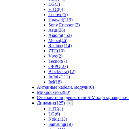
LG
(3)
HTC
(0)
Lenovo
(5)
Huawei
(219)
Sony Ericsson
(2)
Asus
(36)
Xiaomi
(452)
Meizu
(46)
Realme
(114)
ZTE
(10)
Vivo
(2)
Tecno
(97)
OPPO
(27)
Blackview
(12)
Infinix
(112)
Itel
(18)
Антенные кабели, модули
(0)
Микросхемы
(80)
Считыватели, держатели SIM-карты, защелки 
Динамик
(125)
+
HTC
(2)
LG
(6)
Nokia
(13)
Samsung
(19)