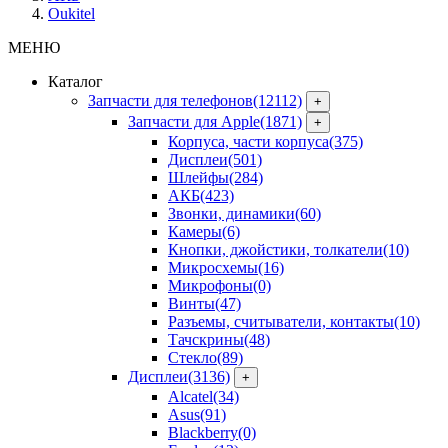
Oukitel
МЕНЮ
Каталог
Запчасти для телефонов
(12112)
+
Запчасти для Apple
(1871)
+
Корпуса, части корпуса
(375)
Дисплеи
(501)
Шлейфы
(284)
АКБ
(423)
Звонки, динамики
(60)
Камеры
(6)
Кнопки, джойстики, толкатели
(10)
Микросхемы
(16)
Микрофоны
(0)
Винты
(47)
Разъемы, считыватели, контакты
(10)
Тачскрины
(48)
Стекло
(89)
Дисплеи
(3136)
+
Alcatel
(34)
Asus
(91)
Blackberry
(0)