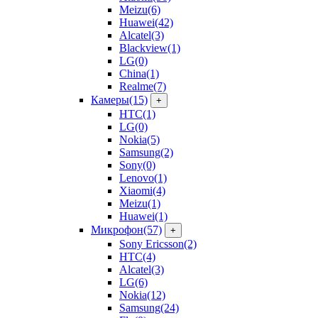
Meizu
(6)
Huawei
(42)
Alcatel
(3)
Blackview
(1)
LG
(0)
China
(1)
Realme
(7)
Камеры
(15)
+
HTC
(1)
LG
(0)
Nokia
(5)
Samsung
(2)
Sony
(0)
Lenovo
(1)
Xiaomi
(4)
Meizu
(1)
Huawei
(1)
Микрофон
(57)
+
Sony Ericsson
(2)
HTC
(4)
Alcatel
(3)
LG
(6)
Nokia
(12)
Samsung
(24)