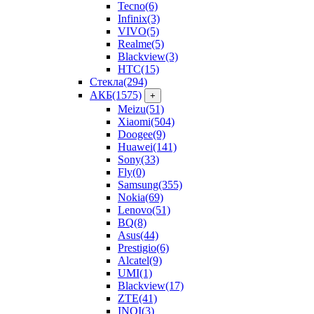
Tecno
(6)
Infinix
(3)
VIVO
(5)
Realme
(5)
Blackview
(3)
HTC
(15)
Стекла
(294)
АКБ
(1575)
+
Meizu
(51)
Xiaomi
(504)
Doogee
(9)
Huawei
(141)
Sony
(33)
Fly
(0)
Samsung
(355)
Nokia
(69)
Lenovo
(51)
BQ
(8)
Asus
(44)
Prestigio
(6)
Alcatel
(9)
UMI
(1)
Blackview
(17)
ZTE
(41)
INOI
(3)