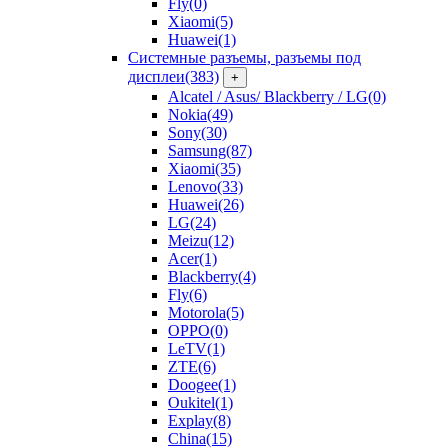
Fly
(0)
Xiaomi
(5)
Huawei
(1)
Системные разъемы, разъемы под
дисплеи
(383)
+
Alcatel / Asus/ Blackberry / LG
(0)
Nokia
(49)
Sony
(30)
Samsung
(87)
Xiaomi
(35)
Lenovo
(33)
Huawei
(26)
LG
(24)
Meizu
(12)
Acer
(1)
Blackberry
(4)
Fly
(6)
Motorola
(5)
OPPO
(0)
LeTV
(1)
ZTE
(6)
Doogee
(1)
Oukitel
(1)
Explay
(8)
China
(15)