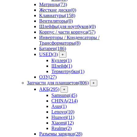
Матрицы
(73)
Жесткие диски
(0)
Клавиатуры
(158)
Вентиляторы
(0)
Шлейфы(для ноутбуков)
(0)
Корпус / части корпуса
(57)
Инверторы / Конденсаторы /
Трансформаторы
(8)
Батареи
(186)
USED
(3)
+
Куллер
(1)
Шлейф
(1)
Термотрубки
(1)
ОЗУ
(27)
Запчасти для планшетов
(806)
+
АКБ
(295)
+
Samsung
(45)
CHINA
(214)
Asus
(1)
Lenovo
(10)
Huawei
(11)
Xiaomi
(12)
Realme
(2)
Разъемы зарядки
(28)