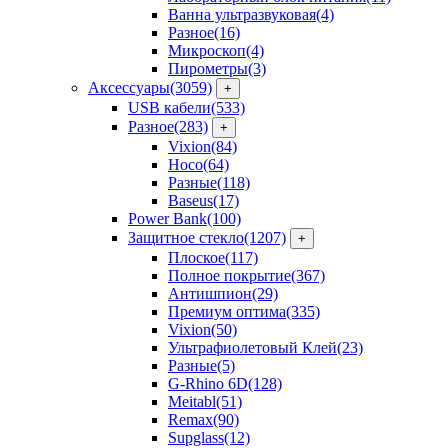
Ванна ультразвуковая
(4)
Разное
(16)
Микроскоп
(4)
Пирометры
(3)
Аксессуары
(3059)
+
USB кабели
(533)
Разное
(283)
+
Vixion
(84)
Hoco
(64)
Разные
(118)
Baseus
(17)
Power Bank
(100)
Защитное стекло
(1207)
+
Плоское
(117)
Полное покрытие
(367)
Антишпион
(29)
Премиум оптима
(335)
Vixion
(50)
Ультрафиолетовый Клей
(23)
Разные
(5)
G-Rhino 6D
(128)
Meitabl
(51)
Remax
(90)
Supglass
(12)