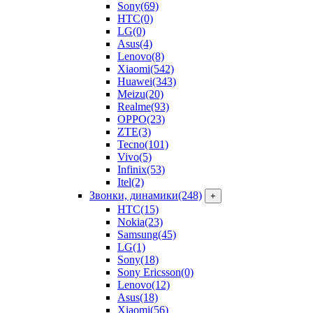
Sony
(69)
HTC
(0)
LG
(0)
Asus
(4)
Lenovo
(8)
Xiaomi
(542)
Huawei
(343)
Meizu
(20)
Realme
(93)
OPPO
(23)
ZTE
(3)
Tecno
(101)
Vivo
(5)
Infinix
(53)
Itel
(2)
Звонки, динамики
(248)
+
HTC
(15)
Nokia
(23)
Samsung
(45)
LG
(1)
Sony
(18)
Sony Ericsson
(0)
Lenovo
(12)
Asus
(18)
Xiaomi
(56)