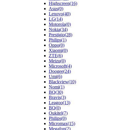
Highscreen
(16)
Asus
(0)
Lenovo
(40)
LG
(14)
Motorola
(0)
Nokia
(34)
Prestigio
(28)
Philips
(1)
Oppo
(0)
Xiaomi
(0)
ZTE
(6)
Meizu
(0)
Microsoft
(4)
Doogee
(24)
Umi
(6)
Blackview
(10)
Nomi
(1)
BQ
(30)
Bravis
(3)
Leagoo
(13)
BQ
(0)
Oukitel
(7)
Philips
(0)
Micromax
(15)
Megafon
(2)