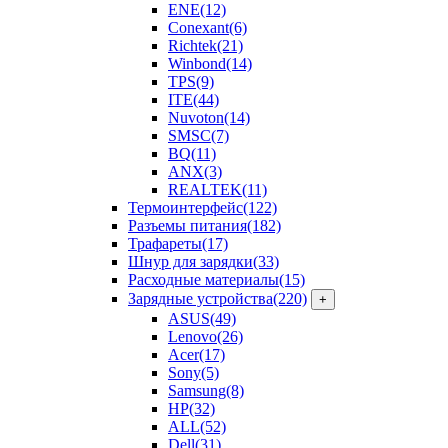
ENE
(12)
Conexant
(6)
Richtek
(21)
Winbond
(14)
TPS
(9)
ITE
(44)
Nuvoton
(14)
SMSC
(7)
BQ
(11)
ANX
(3)
REALTEK
(11)
Термоинтерфейс
(122)
Разъемы питания
(182)
Трафареты
(17)
Шнур для зарядки
(33)
Расходные материалы
(15)
Зарядные устройства
(220)
+
ASUS
(49)
Lenovo
(26)
Acer
(17)
Sony
(5)
Samsung
(8)
HP
(32)
ALL
(52)
Dell
(31)