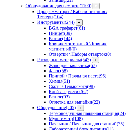
Samsung
(22)
Оборудование для ремонта
(1100)
+
Программаторы / Кабели питания /
Тестеры
(104)
Инструменты
(244)
+
BGA трафарет
(61)
Пинцет
(39)
Разное
(144)
Коврик монтажный \ Коврик
магнитный
(0)
Отвертки \ Наборы отверток
(0)
Расходные материалы
(547)
+
Жало для паяльника
(67)
Флюс
(58)
Припой / Паяльная паста
(96)
Химия
(51)
Скотч / Термоскотч
(98)
Клей / герметик
(62)
Разное
(93)
Оплетка для выпайки
(22)
Оборудование
(205)
+
Термовоздушная паяльная станция
(24)
Мультиметр
(108)
Паяльник / Паяльник для станций
(35)
Лабораторный блок питания
(11)