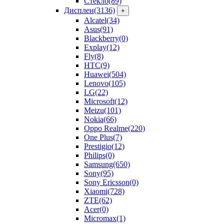
Стекло
(89)
Дисплеи
(3136)
+
Alcatel
(34)
Asus
(91)
Blackberry
(0)
Explay
(12)
Fly
(8)
HTC
(9)
Huawei
(504)
Lenovo
(105)
LG
(22)
Microsoft
(12)
Meizu
(101)
Nokia
(66)
Oppo Realme
(220)
One Plus
(7)
Prestigio
(12)
Philips
(0)
Samsung
(650)
Sony
(95)
Sony Ericsson
(0)
Xiaomi
(728)
ZTE
(62)
Acer
(0)
Micromax
(1)