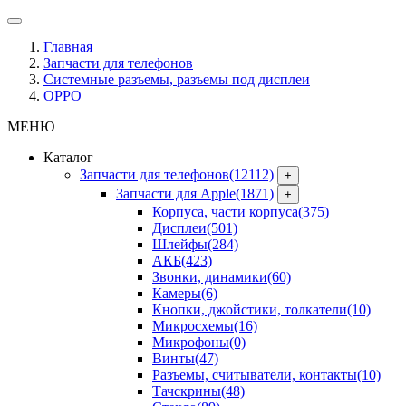
Главная
Запчасти для телефонов
Системные разъемы, разъемы под дисплеи
OPPO
МЕНЮ
Каталог
Запчасти для телефонов
(12112)
+
Запчасти для Apple
(1871)
+
Корпуса, части корпуса
(375)
Дисплеи
(501)
Шлейфы
(284)
АКБ
(423)
Звонки, динамики
(60)
Камеры
(6)
Кнопки, джойстики, толкатели
(10)
Микросхемы
(16)
Микрофоны
(0)
Винты
(47)
Разъемы, считыватели, контакты
(10)
Тачскрины
(48)