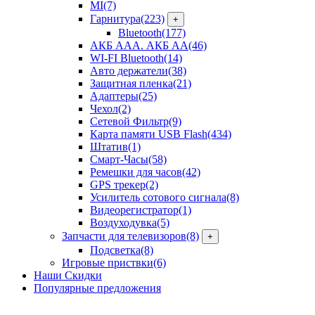
MI
(7)
Гарнитура
(223)
+
Bluetooth
(177)
АКБ ААА. АКБ АА
(46)
WI-FI Bluetooth
(14)
Авто держатели
(38)
Защитная пленка
(21)
Адаптеры
(25)
Чехол
(2)
Сетевой Фильтр
(9)
Карта памяти USB Flash
(434)
Штатив
(1)
Смарт-Часы
(58)
Ремешки для часов
(42)
GPS трекер
(2)
Усилитель сотового сигнала
(8)
Видеорегистратор
(1)
Воздуходувка
(5)
Запчасти для телевизоров
(8)
+
Подсветка
(8)
Игровые приствки
(6)
Наши Скидки
Популярные предложения