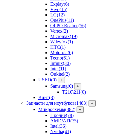
Explay
(6)
Vivo
(15)
LG
(12)
OnePlus
(11)
OPPO Realme
(56)
Vertex
(2)
Micromax
(19)
Wileyfox
(1)
HTC
(1)
Motorola
(6)
Tecno
(61)
Infinix
(30)
Intel
(11)
Oukitel
(2)
USED
(0)
+
Samsung
(0)
+
T210\211
(0)
Винт
(3)
Запчасти для ноутбуков
(1483)
+
Микросхемы
(382)
+
Прочие
(78)
AMD/ATI
(75)
Intel
(36)
Nvidia
(41)