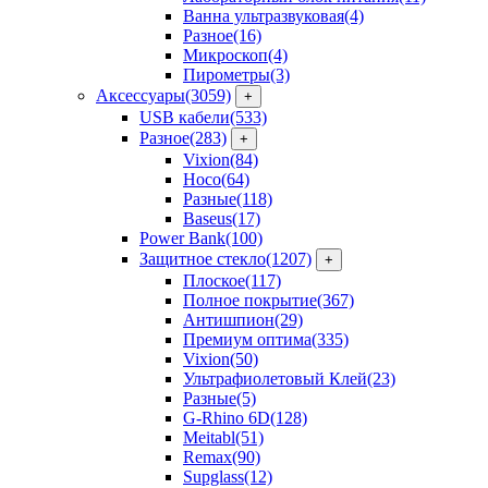
Ванна ультразвуковая
(4)
Разное
(16)
Микроскоп
(4)
Пирометры
(3)
Аксессуары
(3059)
+
USB кабели
(533)
Разное
(283)
+
Vixion
(84)
Hoco
(64)
Разные
(118)
Baseus
(17)
Power Bank
(100)
Защитное стекло
(1207)
+
Плоское
(117)
Полное покрытие
(367)
Антишпион
(29)
Премиум оптима
(335)
Vixion
(50)
Ультрафиолетовый Клей
(23)
Разные
(5)
G-Rhino 6D
(128)
Meitabl
(51)
Remax
(90)
Supglass
(12)