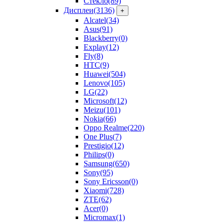
Стекло
(89)
Дисплеи
(3136)
+
Alcatel
(34)
Asus
(91)
Blackberry
(0)
Explay
(12)
Fly
(8)
HTC
(9)
Huawei
(504)
Lenovo
(105)
LG
(22)
Microsoft
(12)
Meizu
(101)
Nokia
(66)
Oppo Realme
(220)
One Plus
(7)
Prestigio
(12)
Philips
(0)
Samsung
(650)
Sony
(95)
Sony Ericsson
(0)
Xiaomi
(728)
ZTE
(62)
Acer
(0)
Micromax
(1)