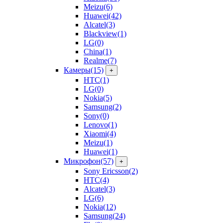
Meizu
(6)
Huawei
(42)
Alcatel
(3)
Blackview
(1)
LG
(0)
China
(1)
Realme
(7)
Камеры
(15)
+
HTC
(1)
LG
(0)
Nokia
(5)
Samsung
(2)
Sony
(0)
Lenovo
(1)
Xiaomi
(4)
Meizu
(1)
Huawei
(1)
Микрофон
(57)
+
Sony Ericsson
(2)
HTC
(4)
Alcatel
(3)
LG
(6)
Nokia
(12)
Samsung
(24)