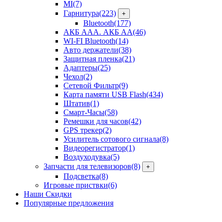
MI
(7)
Гарнитура
(223)
+
Bluetooth
(177)
АКБ ААА. АКБ АА
(46)
WI-FI Bluetooth
(14)
Авто держатели
(38)
Защитная пленка
(21)
Адаптеры
(25)
Чехол
(2)
Сетевой Фильтр
(9)
Карта памяти USB Flash
(434)
Штатив
(1)
Смарт-Часы
(58)
Ремешки для часов
(42)
GPS трекер
(2)
Усилитель сотового сигнала
(8)
Видеорегистратор
(1)
Воздуходувка
(5)
Запчасти для телевизоров
(8)
+
Подсветка
(8)
Игровые приствки
(6)
Наши Скидки
Популярные предложения