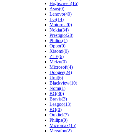
Highscreen
(16)
Asus
(0)
Lenovo
(40)
LG
(14)
Motorola
(0)
Nokia
(34)
Prestigio
(28)
Philips
(1)
Oppo
(0)
Xiaomi
(0)
ZTE
(6)
Meizu
(0)
Microsoft
(4)
Doogee
(24)
Umi
(6)
Blackview
(10)
Nomi
(1)
BQ
(30)
Bravis
(3)
Leagoo
(13)
BQ
(0)
Oukitel
(7)
Philips
(0)
Micromax
(15)
Megafon
(2)