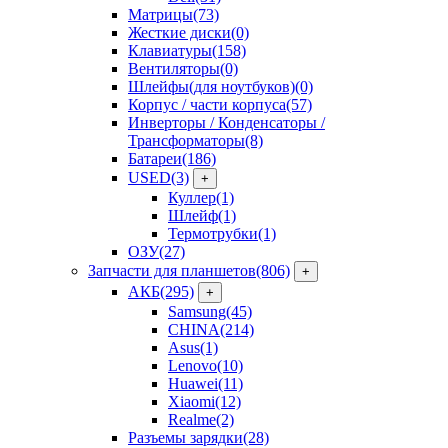
Матрицы
(73)
Жесткие диски
(0)
Клавиатуры
(158)
Вентиляторы
(0)
Шлейфы(для ноутбуков)
(0)
Корпус / части корпуса
(57)
Инверторы / Конденсаторы /
Трансформаторы
(8)
Батареи
(186)
USED
(3)
+
Куллер
(1)
Шлейф
(1)
Термотрубки
(1)
ОЗУ
(27)
Запчасти для планшетов
(806)
+
АКБ
(295)
+
Samsung
(45)
CHINA
(214)
Asus
(1)
Lenovo
(10)
Huawei
(11)
Xiaomi
(12)
Realme
(2)
Разъемы зарядки
(28)