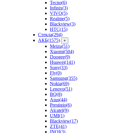
Tecno
(6)
Infinix
(3)
VIVO
(5)
Realme
(5)
Blackview
(3)
HTC
(15)
Стекла
(294)
АКБ
(1575)
+
Meizu
(51)
Xiaomi
(504)
Doogee
(9)
Huawei
(141)
Sony
(33)
Fly
(0)
Samsung
(355)
Nokia
(69)
Lenovo
(51)
BQ
(8)
Asus
(44)
Prestigio
(6)
Alcatel
(9)
UMI
(1)
Blackview
(17)
ZTE
(41)
INOI
(3)