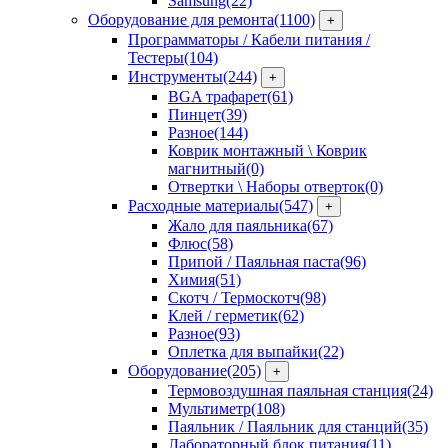
Samsung
(22)
Оборудование для ремонта
(1100)
+
Программаторы / Кабели питания /
Тестеры
(104)
Инструменты
(244)
+
BGA трафарет
(61)
Пинцет
(39)
Разное
(144)
Коврик монтажный \ Коврик
магнитный
(0)
Отвертки \ Наборы отверток
(0)
Расходные материалы
(547)
+
Жало для паяльника
(67)
Флюс
(58)
Припой / Паяльная паста
(96)
Химия
(51)
Скотч / Термоскотч
(98)
Клей / герметик
(62)
Разное
(93)
Оплетка для выпайки
(22)
Оборудование
(205)
+
Термовоздушная паяльная станция
(24)
Мультиметр
(108)
Паяльник / Паяльник для станций
(35)
Лабораторный блок питания
(11)