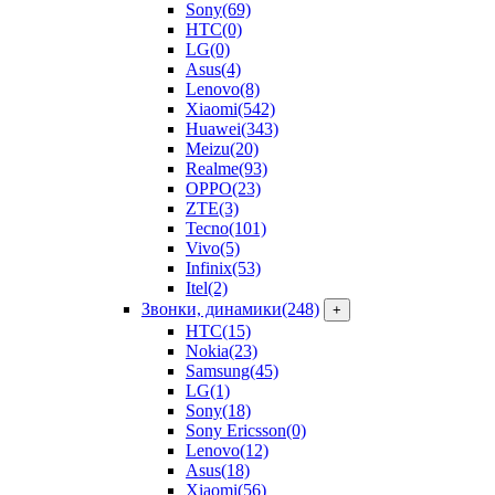
Sony
(69)
HTC
(0)
LG
(0)
Asus
(4)
Lenovo
(8)
Xiaomi
(542)
Huawei
(343)
Meizu
(20)
Realme
(93)
OPPO
(23)
ZTE
(3)
Tecno
(101)
Vivo
(5)
Infinix
(53)
Itel
(2)
Звонки, динамики
(248)
+
HTC
(15)
Nokia
(23)
Samsung
(45)
LG
(1)
Sony
(18)
Sony Ericsson
(0)
Lenovo
(12)
Asus
(18)
Xiaomi
(56)