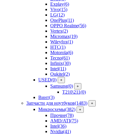
Explay
(6)
Vivo
(15)
LG
(12)
OnePlus
(11)
OPPO Realme
(56)
Vertex
(2)
Micromax
(19)
Wileyfox
(1)
HTC
(1)
Motorola
(6)
Tecno
(61)
Infinix
(30)
Intel
(11)
Oukitel
(2)
USED
(0)
+
Samsung
(0)
+
T210\211
(0)
Винт
(3)
Запчасти для ноутбуков
(1483)
+
Микросхемы
(382)
+
Прочие
(78)
AMD/ATI
(75)
Intel
(36)
Nvidia
(41)