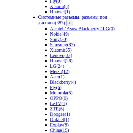
Fly
(0)
Xiaomi
(5)
Huawei
(1)
Системные разъемы, разъемы под
дисплеи
(383)
+
Alcatel / Asus/ Blackberry / LG
(0)
Nokia
(49)
Sony
(30)
Samsung
(87)
Xiaomi
(35)
Lenovo
(33)
Huawei
(26)
LG
(24)
Meizu
(12)
Acer
(1)
Blackberry
(4)
Fly
(6)
Motorola
(5)
OPPO
(0)
LeTV
(1)
ZTE
(6)
Doogee
(1)
Oukitel
(1)
Explay
(8)
China
(15)