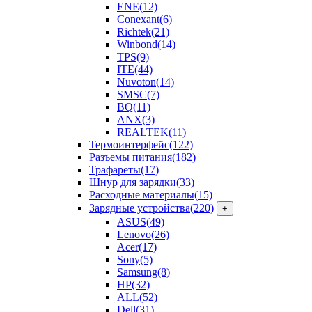
ENE
(12)
Conexant
(6)
Richtek
(21)
Winbond
(14)
TPS
(9)
ITE
(44)
Nuvoton
(14)
SMSC
(7)
BQ
(11)
ANX
(3)
REALTEK
(11)
Термоинтерфейс
(122)
Разъемы питания
(182)
Трафареты
(17)
Шнур для зарядки
(33)
Расходные материалы
(15)
Зарядные устройства
(220)
+
ASUS
(49)
Lenovo
(26)
Acer
(17)
Sony
(5)
Samsung
(8)
HP
(32)
ALL
(52)
Dell
(31)