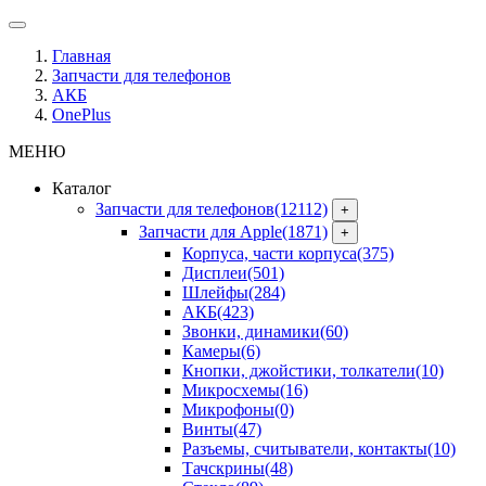
Главная
Запчасти для телефонов
АКБ
OnePlus
МЕНЮ
Каталог
Запчасти для телефонов
(12112)
+
Запчасти для Apple
(1871)
+
Корпуса, части корпуса
(375)
Дисплеи
(501)
Шлейфы
(284)
АКБ
(423)
Звонки, динамики
(60)
Камеры
(6)
Кнопки, джойстики, толкатели
(10)
Микросхемы
(16)
Микрофоны
(0)
Винты
(47)
Разъемы, считыватели, контакты
(10)
Тачскрины
(48)