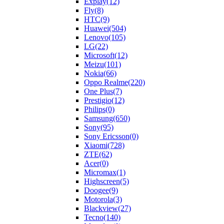
Explay
(12)
Fly
(8)
HTC
(9)
Huawei
(504)
Lenovo
(105)
LG
(22)
Microsoft
(12)
Meizu
(101)
Nokia
(66)
Oppo Realme
(220)
One Plus
(7)
Prestigio
(12)
Philips
(0)
Samsung
(650)
Sony
(95)
Sony Ericsson
(0)
Xiaomi
(728)
ZTE
(62)
Acer
(0)
Micromax
(1)
Highscreen
(5)
Doogee
(9)
Motorola
(3)
Blackview
(27)
Tecno
(140)