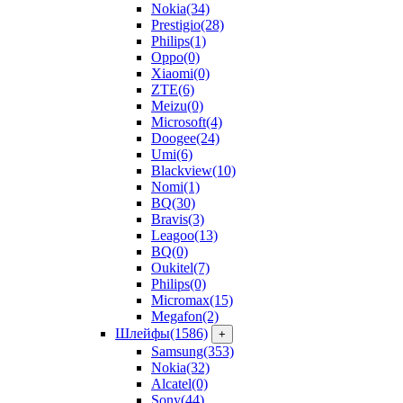
Nokia
(34)
Prestigio
(28)
Philips
(1)
Oppo
(0)
Xiaomi
(0)
ZTE
(6)
Meizu
(0)
Microsoft
(4)
Doogee
(24)
Umi
(6)
Blackview
(10)
Nomi
(1)
BQ
(30)
Bravis
(3)
Leagoo
(13)
BQ
(0)
Oukitel
(7)
Philips
(0)
Micromax
(15)
Megafon
(2)
Шлейфы
(1586)
+
Samsung
(353)
Nokia
(32)
Alcatel
(0)
Sony
(44)