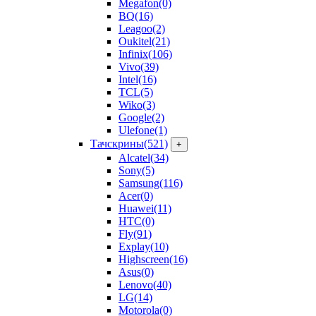
Megafon
(0)
BQ
(16)
Leagoo
(2)
Oukitel
(21)
Infinix
(106)
Vivo
(39)
Intel
(16)
TCL
(5)
Wiko
(3)
Google
(2)
Ulefone
(1)
Тачскрины
(521)
+
Alcatel
(34)
Sony
(5)
Samsung
(116)
Acer
(0)
Huawei
(11)
HTC
(0)
Fly
(91)
Explay
(10)
Highscreen
(16)
Asus
(0)
Lenovo
(40)
LG
(14)
Motorola
(0)