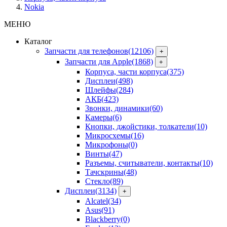
Nokia
МЕНЮ
Каталог
Запчасти для телефонов
(12106)
+
Запчасти для Apple
(1868)
+
Корпуса, части корпуса
(375)
Дисплеи
(498)
Шлейфы
(284)
АКБ
(423)
Звонки, динамики
(60)
Камеры
(6)
Кнопки, джойстики, толкатели
(10)
Микросхемы
(16)
Микрофоны
(0)
Винты
(47)
Разъемы, считыватели, контакты
(10)
Тачскрины
(48)
Стекло
(89)
Дисплеи
(3134)
+
Alcatel
(34)
Asus
(91)
Blackberry
(0)