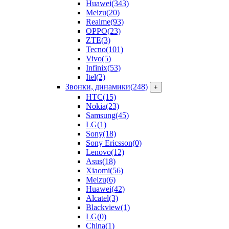
Huawei
(343)
Meizu
(20)
Realme
(93)
OPPO
(23)
ZTE
(3)
Tecno
(101)
Vivo
(5)
Infinix
(53)
Itel
(2)
Звонки, динамики
(248)
+
HTC
(15)
Nokia
(23)
Samsung
(45)
LG
(1)
Sony
(18)
Sony Ericsson
(0)
Lenovo
(12)
Asus
(18)
Xiaomi
(56)
Meizu
(6)
Huawei
(42)
Alcatel
(3)
Blackview
(1)
LG
(0)
China
(1)