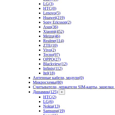
LG
(3)
HTC
(0)
Lenovo
(5)
Huawei
(219)
Sony Ericsson
(2)
Asus
(36)
Xiaomi
(452)
Meizu
(46)
Realme
(114)
ZTE
(10)
Vivo
(2)
Tecno
(97)
OPPO
(27)
Blackview
(12)
Infinix
(112)
Itel
(18)
Антенные кабели, модули
(0)
Микросхемы
(80)
Считыватели, держатели SIM-карты, защелки 
Динамик
(125)
+
HTC
(2)
LG
(6)
Nokia
(13)
Samsung
(19)