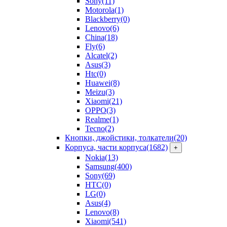
Sony
(11)
Motorola
(1)
Blackberry
(0)
Lenovo
(6)
China
(18)
Fly
(6)
Alcatel
(2)
Asus
(3)
Htc
(0)
Huawei
(8)
Meizu
(3)
Xiaomi
(21)
OPPO
(3)
Realme
(1)
Tecno
(2)
Кнопки, джойстики, толкатели
(20)
Корпуса, части корпуса
(1682)
+
Nokia
(13)
Samsung
(400)
Sony
(69)
HTC
(0)
LG
(0)
Asus
(4)
Lenovo
(8)
Xiaomi
(541)