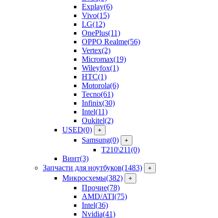
Explay
(6)
Vivo
(15)
LG
(12)
OnePlus
(11)
OPPO Realme
(56)
Vertex
(2)
Micromax
(19)
Wileyfox
(1)
HTC
(1)
Motorola
(6)
Tecno
(61)
Infinix
(30)
Intel
(11)
Oukitel
(2)
USED
(0)
+
Samsung
(0)
+
T210\211
(0)
Винт
(3)
Запчасти для ноутбуков
(1483)
+
Микросхемы
(382)
+
Прочие
(78)
AMD/ATI
(75)
Intel
(36)
Nvidia
(41)