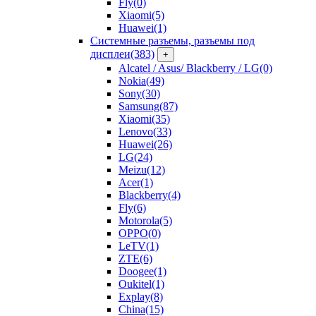
Fly
(0)
Xiaomi
(5)
Huawei
(1)
Системные разъемы, разъемы под
дисплеи
(383)
+
Alcatel / Asus/ Blackberry / LG
(0)
Nokia
(49)
Sony
(30)
Samsung
(87)
Xiaomi
(35)
Lenovo
(33)
Huawei
(26)
LG
(24)
Meizu
(12)
Acer
(1)
Blackberry
(4)
Fly
(6)
Motorola
(5)
OPPO
(0)
LeTV
(1)
ZTE
(6)
Doogee
(1)
Oukitel
(1)
Explay
(8)
China
(15)