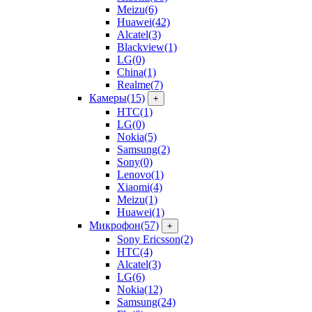
Meizu
(6)
Huawei
(42)
Alcatel
(3)
Blackview
(1)
LG
(0)
China
(1)
Realme
(7)
Камеры
(15)
+
HTC
(1)
LG
(0)
Nokia
(5)
Samsung
(2)
Sony
(0)
Lenovo
(1)
Xiaomi
(4)
Meizu
(1)
Huawei
(1)
Микрофон
(57)
+
Sony Ericsson
(2)
HTC
(4)
Alcatel
(3)
LG
(6)
Nokia
(12)
Samsung
(24)