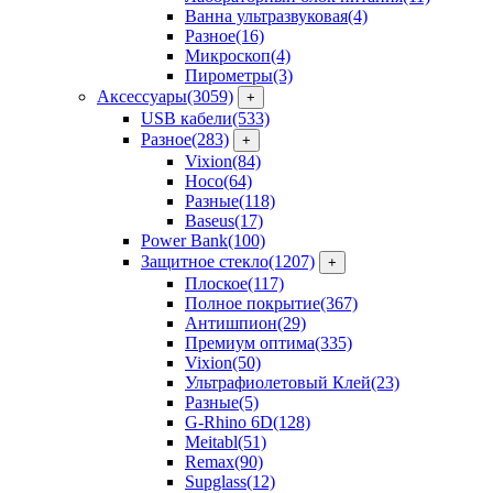
Ванна ультразвуковая
(4)
Разное
(16)
Микроскоп
(4)
Пирометры
(3)
Аксессуары
(3059)
+
USB кабели
(533)
Разное
(283)
+
Vixion
(84)
Hoco
(64)
Разные
(118)
Baseus
(17)
Power Bank
(100)
Защитное стекло
(1207)
+
Плоское
(117)
Полное покрытие
(367)
Антишпион
(29)
Премиум оптима
(335)
Vixion
(50)
Ультрафиолетовый Клей
(23)
Разные
(5)
G-Rhino 6D
(128)
Meitabl
(51)
Remax
(90)
Supglass
(12)