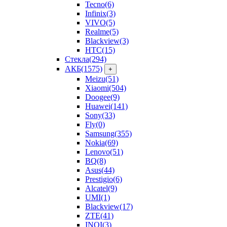
Tecno
(6)
Infinix
(3)
VIVO
(5)
Realme
(5)
Blackview
(3)
HTC
(15)
Стекла
(294)
АКБ
(1575)
+
Meizu
(51)
Xiaomi
(504)
Doogee
(9)
Huawei
(141)
Sony
(33)
Fly
(0)
Samsung
(355)
Nokia
(69)
Lenovo
(51)
BQ
(8)
Asus
(44)
Prestigio
(6)
Alcatel
(9)
UMI
(1)
Blackview
(17)
ZTE
(41)
INOI
(3)