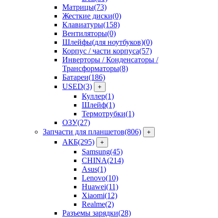
Матрицы
(73)
Жесткие диски
(0)
Клавиатуры
(158)
Вентиляторы
(0)
Шлейфы(для ноутбуков)
(0)
Корпус / части корпуса
(57)
Инверторы / Конденсаторы /
Трансформаторы
(8)
Батареи
(186)
USED
(3)
+
Куллер
(1)
Шлейф
(1)
Термотрубки
(1)
ОЗУ
(27)
Запчасти для планшетов
(806)
+
АКБ
(295)
+
Samsung
(45)
CHINA
(214)
Asus
(1)
Lenovo
(10)
Huawei
(11)
Xiaomi
(12)
Realme
(2)
Разъемы зарядки
(28)