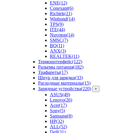
ENE
(12)
Conexant
(6)
Richtek
(21)
Winbond
(14)
TPS
(9)
ITE
(44)
Nuvoton
(14)
SMSC
(7)
BQ
(11)
ANX
(3)
REALTEK
(11)
Термоинтерфейс
(122)
Разъемы питания
(182)
Трафареты
(17)
Шнур для зарядки
(33)
Расходные материалы
(15)
Зарядные устройства
(220)
+
ASUS
(49)
Lenovo
(26)
Acer
(17)
Sony
(5)
Samsung
(8)
HP
(32)
ALL
(52)
Dell
(31)