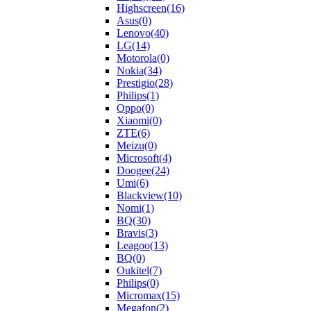
Highscreen
(16)
Asus
(0)
Lenovo
(40)
LG
(14)
Motorola
(0)
Nokia
(34)
Prestigio
(28)
Philips
(1)
Oppo
(0)
Xiaomi
(0)
ZTE
(6)
Meizu
(0)
Microsoft
(4)
Doogee
(24)
Umi
(6)
Blackview
(10)
Nomi
(1)
BQ
(30)
Bravis
(3)
Leagoo
(13)
BQ
(0)
Oukitel
(7)
Philips
(0)
Micromax
(15)
Megafon
(2)