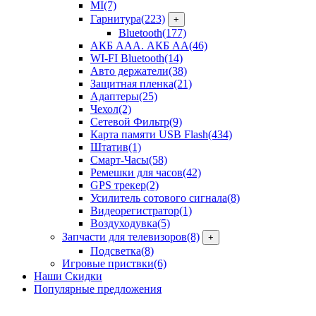
MI
(7)
Гарнитура
(223)
+
Bluetooth
(177)
АКБ ААА. АКБ АА
(46)
WI-FI Bluetooth
(14)
Авто держатели
(38)
Защитная пленка
(21)
Адаптеры
(25)
Чехол
(2)
Сетевой Фильтр
(9)
Карта памяти USB Flash
(434)
Штатив
(1)
Смарт-Часы
(58)
Ремешки для часов
(42)
GPS трекер
(2)
Усилитель сотового сигнала
(8)
Видеорегистратор
(1)
Воздуходувка
(5)
Запчасти для телевизоров
(8)
+
Подсветка
(8)
Игровые приствки
(6)
Наши Скидки
Популярные предложения