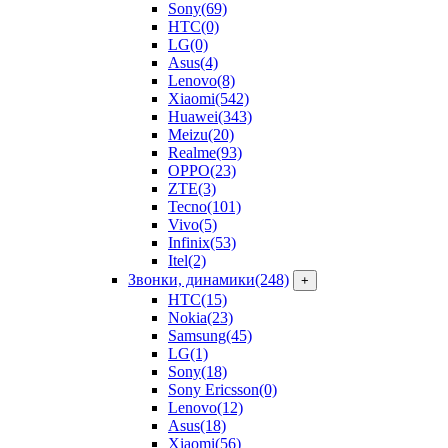
Sony
(69)
HTC
(0)
LG
(0)
Asus
(4)
Lenovo
(8)
Xiaomi
(542)
Huawei
(343)
Meizu
(20)
Realme
(93)
OPPO
(23)
ZTE
(3)
Tecno
(101)
Vivo
(5)
Infinix
(53)
Itel
(2)
Звонки, динамики
(248)
+
HTC
(15)
Nokia
(23)
Samsung
(45)
LG
(1)
Sony
(18)
Sony Ericsson
(0)
Lenovo
(12)
Asus
(18)
Xiaomi
(56)