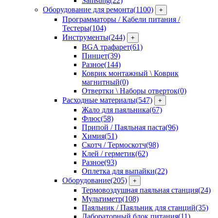
Samsung
(22)
Оборудование для ремонта
(1100)
+
Программаторы / Кабели питания /
Тестеры
(104)
Инструменты
(244)
+
BGA трафарет
(61)
Пинцет
(39)
Разное
(144)
Коврик монтажный \ Коврик
магнитный
(0)
Отвертки \ Наборы отверток
(0)
Расходные материалы
(547)
+
Жало для паяльника
(67)
Флюс
(58)
Припой / Паяльная паста
(96)
Химия
(51)
Скотч / Термоскотч
(98)
Клей / герметик
(62)
Разное
(93)
Оплетка для выпайки
(22)
Оборудование
(205)
+
Термовоздушная паяльная станция
(24)
Мультиметр
(108)
Паяльник / Паяльник для станций
(35)
Лабораторный блок питания
(11)