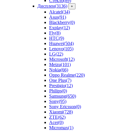
Стекло
(89)
Дисплеи
(3136)
+
Alcatel
(34)
Asus
(91)
Blackberry
(0)
Explay
(12)
Fly
(8)
HTC
(9)
Huawei
(504)
Lenovo
(105)
LG
(22)
Microsoft
(12)
Meizu
(101)
Nokia
(66)
Oppo Realme
(220)
One Plus
(7)
Prestigio
(12)
Philips
(0)
Samsung
(650)
Sony
(95)
Sony Ericsson
(0)
Xiaomi
(728)
ZTE
(62)
Acer
(0)
Micromax
(1)