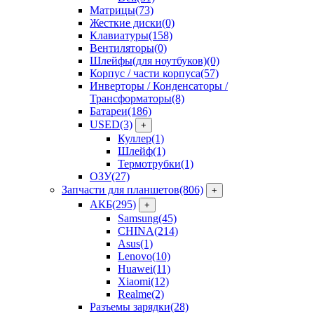
Матрицы
(73)
Жесткие диски
(0)
Клавиатуры
(158)
Вентиляторы
(0)
Шлейфы(для ноутбуков)
(0)
Корпус / части корпуса
(57)
Инверторы / Конденсаторы /
Трансформаторы
(8)
Батареи
(186)
USED
(3)
+
Куллер
(1)
Шлейф
(1)
Термотрубки
(1)
ОЗУ
(27)
Запчасти для планшетов
(806)
+
АКБ
(295)
+
Samsung
(45)
CHINA
(214)
Asus
(1)
Lenovo
(10)
Huawei
(11)
Xiaomi
(12)
Realme
(2)
Разъемы зарядки
(28)