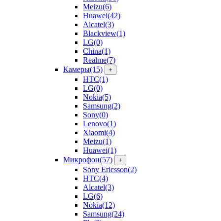
Meizu
(6)
Huawei
(42)
Alcatel
(3)
Blackview
(1)
LG
(0)
China
(1)
Realme
(7)
Камеры
(15)
+
HTC
(1)
LG
(0)
Nokia
(5)
Samsung
(2)
Sony
(0)
Lenovo
(1)
Xiaomi
(4)
Meizu
(1)
Huawei
(1)
Микрофон
(57)
+
Sony Ericsson
(2)
HTC
(4)
Alcatel
(3)
LG
(6)
Nokia
(12)
Samsung
(24)