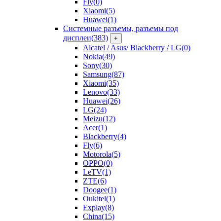
Fly
(0)
Xiaomi
(5)
Huawei
(1)
Системные разъемы, разъемы под
дисплеи
(383)
+
Alcatel / Asus/ Blackberry / LG
(0)
Nokia
(49)
Sony
(30)
Samsung
(87)
Xiaomi
(35)
Lenovo
(33)
Huawei
(26)
LG
(24)
Meizu
(12)
Acer
(1)
Blackberry
(4)
Fly
(6)
Motorola
(5)
OPPO
(0)
LeTV
(1)
ZTE
(6)
Doogee
(1)
Oukitel
(1)
Explay
(8)
China
(15)