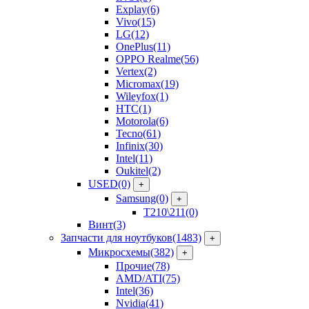
Explay
(6)
Vivo
(15)
LG
(12)
OnePlus
(11)
OPPO Realme
(56)
Vertex
(2)
Micromax
(19)
Wileyfox
(1)
HTC
(1)
Motorola
(6)
Tecno
(61)
Infinix
(30)
Intel
(11)
Oukitel
(2)
USED
(0)
+
Samsung
(0)
+
T210\211
(0)
Винт
(3)
Запчасти для ноутбуков
(1483)
+
Микросхемы
(382)
+
Прочие
(78)
AMD/ATI
(75)
Intel
(36)
Nvidia
(41)