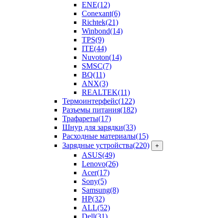
ENE
(12)
Conexant
(6)
Richtek
(21)
Winbond
(14)
TPS
(9)
ITE
(44)
Nuvoton
(14)
SMSC
(7)
BQ
(11)
ANX
(3)
REALTEK
(11)
Термоинтерфейс
(122)
Разъемы питания
(182)
Трафареты
(17)
Шнур для зарядки
(33)
Расходные материалы
(15)
Зарядные устройства
(220)
+
ASUS
(49)
Lenovo
(26)
Acer
(17)
Sony
(5)
Samsung
(8)
HP
(32)
ALL
(52)
Dell
(31)