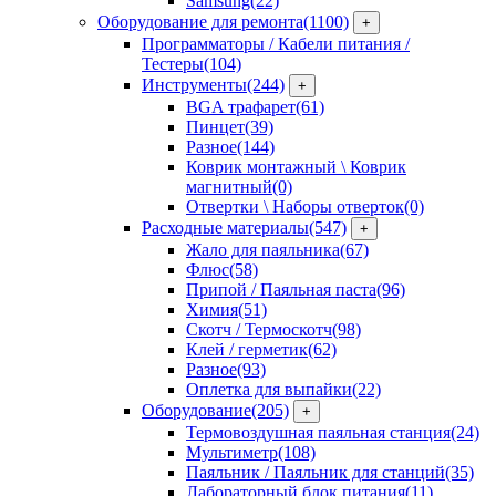
Samsung
(22)
Оборудование для ремонта
(1100)
+
Программаторы / Кабели питания /
Тестеры
(104)
Инструменты
(244)
+
BGA трафарет
(61)
Пинцет
(39)
Разное
(144)
Коврик монтажный \ Коврик
магнитный
(0)
Отвертки \ Наборы отверток
(0)
Расходные материалы
(547)
+
Жало для паяльника
(67)
Флюс
(58)
Припой / Паяльная паста
(96)
Химия
(51)
Скотч / Термоскотч
(98)
Клей / герметик
(62)
Разное
(93)
Оплетка для выпайки
(22)
Оборудование
(205)
+
Термовоздушная паяльная станция
(24)
Мультиметр
(108)
Паяльник / Паяльник для станций
(35)
Лабораторный блок питания
(11)