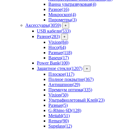
Ванна ультразвуковая
(4)
Разное
(16)
Микроскоп
(4)
Пирометры
(3)
Аксессуары
(3059)
+
USB кабели
(533)
Разное
(283)
+
Vixion
(84)
Hoco
(64)
Разные
(118)
Baseus
(17)
Power Bank
(100)
Защитное стекло
(1207)
+
Плоское
(117)
Полное покрытие
(367)
Антишпион
(29)
Премиум оптима
(335)
Vixion
(50)
Ультрафиолетовый Клей
(23)
Разные
(5)
G-Rhino 6D
(128)
Meitabl
(51)
Remax
(90)
Supglass
(12)