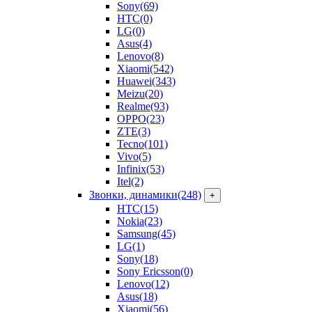
Sony
(69)
HTC
(0)
LG
(0)
Asus
(4)
Lenovo
(8)
Xiaomi
(542)
Huawei
(343)
Meizu
(20)
Realme
(93)
OPPO
(23)
ZTE
(3)
Tecno
(101)
Vivo
(5)
Infinix
(53)
Itel
(2)
Звонки, динамики
(248)
+
HTC
(15)
Nokia
(23)
Samsung
(45)
LG
(1)
Sony
(18)
Sony Ericsson
(0)
Lenovo
(12)
Asus
(18)
Xiaomi
(56)