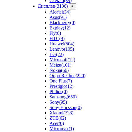
Стекло
(89)
Дисплеи
(3136)
+
Alcatel
(34)
Asus
(91)
Blackberry
(0)
Explay
(12)
Fly
(8)
HTC
(9)
Huawei
(504)
Lenovo
(105)
LG
(22)
Microsoft
(12)
Meizu
(101)
Nokia
(66)
Oppo Realme
(220)
One Plus
(7)
Prestigio
(12)
Philips
(0)
Samsung
(650)
Sony
(95)
Sony Ericsson
(0)
Xiaomi
(728)
ZTE
(62)
Acer
(0)
Micromax
(1)