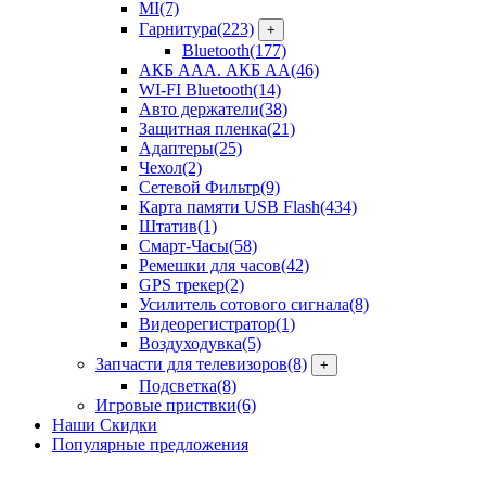
MI
(7)
Гарнитура
(223)
+
Bluetooth
(177)
АКБ ААА. АКБ АА
(46)
WI-FI Bluetooth
(14)
Авто держатели
(38)
Защитная пленка
(21)
Адаптеры
(25)
Чехол
(2)
Сетевой Фильтр
(9)
Карта памяти USB Flash
(434)
Штатив
(1)
Смарт-Часы
(58)
Ремешки для часов
(42)
GPS трекер
(2)
Усилитель сотового сигнала
(8)
Видеорегистратор
(1)
Воздуходувка
(5)
Запчасти для телевизоров
(8)
+
Подсветка
(8)
Игровые приствки
(6)
Наши Скидки
Популярные предложения