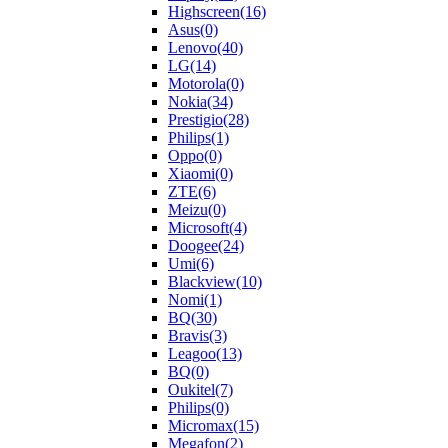
Highscreen
(16)
Asus
(0)
Lenovo
(40)
LG
(14)
Motorola
(0)
Nokia
(34)
Prestigio
(28)
Philips
(1)
Oppo
(0)
Xiaomi
(0)
ZTE
(6)
Meizu
(0)
Microsoft
(4)
Doogee
(24)
Umi
(6)
Blackview
(10)
Nomi
(1)
BQ
(30)
Bravis
(3)
Leagoo
(13)
BQ
(0)
Oukitel
(7)
Philips
(0)
Micromax
(15)
Megafon
(2)