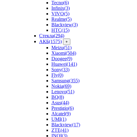
Tecno
(6)
Infinix
(3)
VIVO
(5)
Realme
(5)
Blackview
(3)
HTC
(15)
Стекла
(294)
АКБ
(1575)
+
Meizu
(51)
Xiaomi
(504)
Doogee
(9)
Huawei
(141)
Sony
(33)
Fly
(0)
Samsung
(355)
Nokia
(69)
Lenovo
(51)
BQ
(8)
Asus
(44)
Prestigio
(6)
Alcatel
(9)
UMI
(1)
Blackview
(17)
ZTE
(41)
INOI
(3)