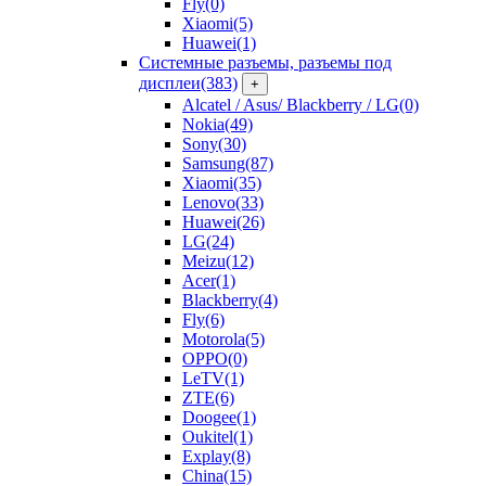
Fly
(0)
Xiaomi
(5)
Huawei
(1)
Системные разъемы, разъемы под
дисплеи
(383)
+
Alcatel / Asus/ Blackberry / LG
(0)
Nokia
(49)
Sony
(30)
Samsung
(87)
Xiaomi
(35)
Lenovo
(33)
Huawei
(26)
LG
(24)
Meizu
(12)
Acer
(1)
Blackberry
(4)
Fly
(6)
Motorola
(5)
OPPO
(0)
LeTV
(1)
ZTE
(6)
Doogee
(1)
Oukitel
(1)
Explay
(8)
China
(15)