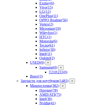
Explay
(6)
Vivo
(15)
LG
(12)
OnePlus
(11)
OPPO Realme
(56)
Vertex
(2)
Micromax
(19)
Wileyfox
(1)
HTC
(1)
Motorola
(6)
Tecno
(61)
Infinix
(30)
Intel
(11)
Oukitel
(2)
USED
(0)
+
Samsung
(0)
+
T210\211
(0)
Винт
(3)
Запчасти для ноутбуков
(1483)
+
Микросхемы
(382)
+
Прочие
(78)
AMD/ATI
(75)
Intel
(36)
Nvidia
(41)