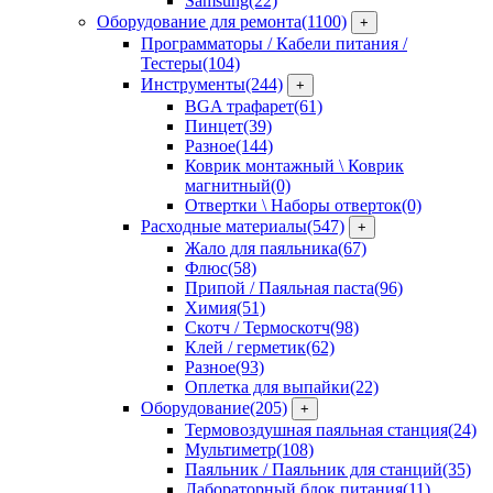
Samsung
(22)
Оборудование для ремонта
(1100)
+
Программаторы / Кабели питания /
Тестеры
(104)
Инструменты
(244)
+
BGA трафарет
(61)
Пинцет
(39)
Разное
(144)
Коврик монтажный \ Коврик
магнитный
(0)
Отвертки \ Наборы отверток
(0)
Расходные материалы
(547)
+
Жало для паяльника
(67)
Флюс
(58)
Припой / Паяльная паста
(96)
Химия
(51)
Скотч / Термоскотч
(98)
Клей / герметик
(62)
Разное
(93)
Оплетка для выпайки
(22)
Оборудование
(205)
+
Термовоздушная паяльная станция
(24)
Мультиметр
(108)
Паяльник / Паяльник для станций
(35)
Лабораторный блок питания
(11)