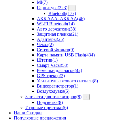
MI
(7)
Гарнитура
(223)
+
Bluetooth
(177)
АКБ ААА. АКБ АА
(46)
WI-FI Bluetooth
(14)
Авто держатели
(38)
Защитная пленка
(21)
Адаптеры
(25)
Чехол
(2)
Сетевой Фильтр
(9)
Карта памяти USB Flash
(434)
Штатив
(1)
Смарт-Часы
(58)
Ремешки для часов
(42)
GPS трекер
(2)
Усилитель сотового сигнала
(8)
Видеорегистратор
(1)
Воздуходувка
(5)
Запчасти для телевизоров
(8)
+
Подсветка
(8)
Игровые приствки
(6)
Наши Скидки
Популярные предложения