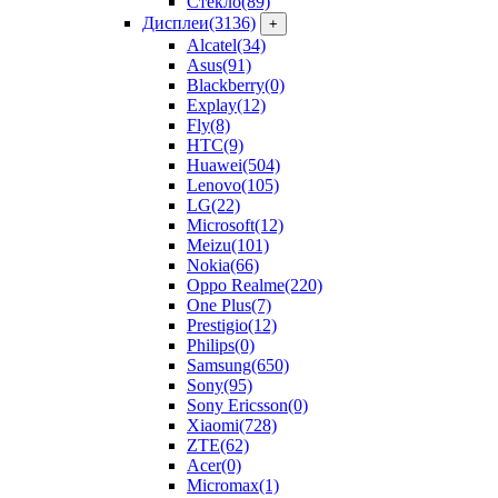
Стекло
(89)
Дисплеи
(3136)
+
Alcatel
(34)
Asus
(91)
Blackberry
(0)
Explay
(12)
Fly
(8)
HTC
(9)
Huawei
(504)
Lenovo
(105)
LG
(22)
Microsoft
(12)
Meizu
(101)
Nokia
(66)
Oppo Realme
(220)
One Plus
(7)
Prestigio
(12)
Philips
(0)
Samsung
(650)
Sony
(95)
Sony Ericsson
(0)
Xiaomi
(728)
ZTE
(62)
Acer
(0)
Micromax
(1)