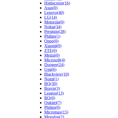
Highscreen
(16)
Asus
(0)
Lenovo
(40)
LG
(14)
Motorola
(0)
Nokia
(34)
Prestigio
(28)
Philips
(1)
Oppo
(0)
Xiaomi
(0)
ZTE
(6)
Meizu
(0)
Microsoft
(4)
Doogee
(24)
Umi
(6)
Blackview
(10)
Nomi
(1)
BQ
(30)
Bravis
(3)
Leagoo
(13)
BQ
(0)
Oukitel
(7)
Philips
(0)
Micromax
(15)
Megafon
(2)