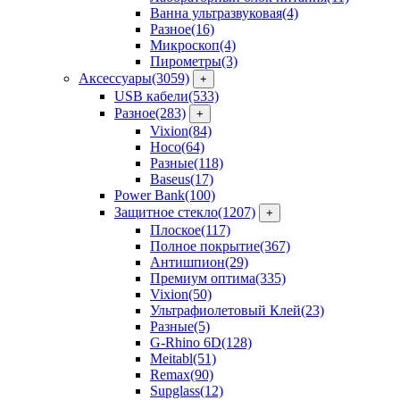
Ванна ультразвуковая
(4)
Разное
(16)
Микроскоп
(4)
Пирометры
(3)
Аксессуары
(3059)
+
USB кабели
(533)
Разное
(283)
+
Vixion
(84)
Hoco
(64)
Разные
(118)
Baseus
(17)
Power Bank
(100)
Защитное стекло
(1207)
+
Плоское
(117)
Полное покрытие
(367)
Антишпион
(29)
Премиум оптима
(335)
Vixion
(50)
Ультрафиолетовый Клей
(23)
Разные
(5)
G-Rhino 6D
(128)
Meitabl
(51)
Remax
(90)
Supglass
(12)