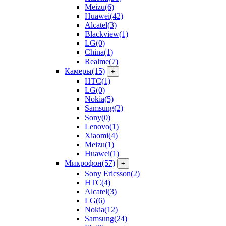
Meizu
(6)
Huawei
(42)
Alcatel
(3)
Blackview
(1)
LG
(0)
China
(1)
Realme
(7)
Камеры
(15)
+
HTC
(1)
LG
(0)
Nokia
(5)
Samsung
(2)
Sony
(0)
Lenovo
(1)
Xiaomi
(4)
Meizu
(1)
Huawei
(1)
Микрофон
(57)
+
Sony Ericsson
(2)
HTC
(4)
Alcatel
(3)
LG
(6)
Nokia
(12)
Samsung
(24)