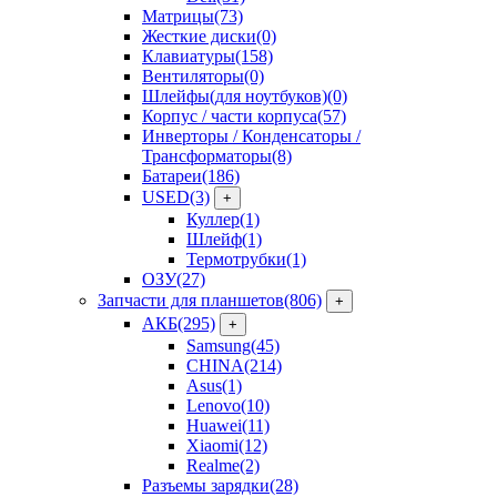
Матрицы
(73)
Жесткие диски
(0)
Клавиатуры
(158)
Вентиляторы
(0)
Шлейфы(для ноутбуков)
(0)
Корпус / части корпуса
(57)
Инверторы / Конденсаторы /
Трансформаторы
(8)
Батареи
(186)
USED
(3)
+
Куллер
(1)
Шлейф
(1)
Термотрубки
(1)
ОЗУ
(27)
Запчасти для планшетов
(806)
+
АКБ
(295)
+
Samsung
(45)
CHINA
(214)
Asus
(1)
Lenovo
(10)
Huawei
(11)
Xiaomi
(12)
Realme
(2)
Разъемы зарядки
(28)