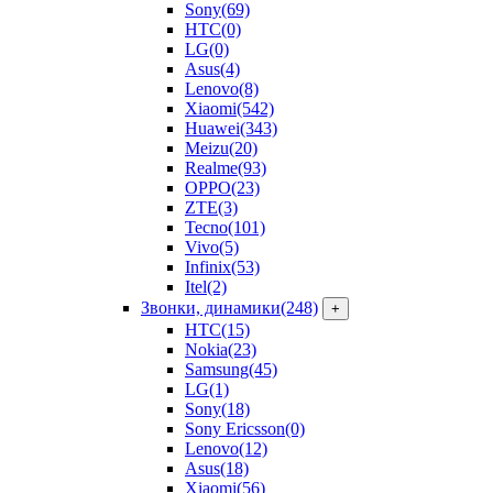
Sony
(69)
HTC
(0)
LG
(0)
Asus
(4)
Lenovo
(8)
Xiaomi
(542)
Huawei
(343)
Meizu
(20)
Realme
(93)
OPPO
(23)
ZTE
(3)
Tecno
(101)
Vivo
(5)
Infinix
(53)
Itel
(2)
Звонки, динамики
(248)
+
HTC
(15)
Nokia
(23)
Samsung
(45)
LG
(1)
Sony
(18)
Sony Ericsson
(0)
Lenovo
(12)
Asus
(18)
Xiaomi
(56)