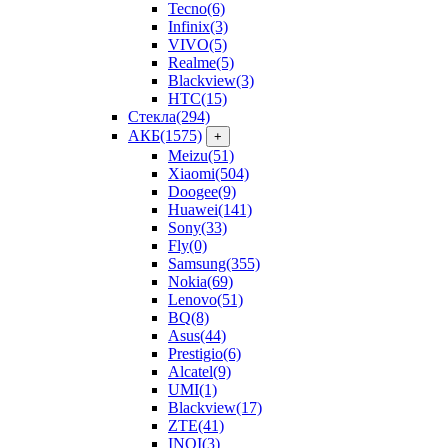
Tecno
(6)
Infinix
(3)
VIVO
(5)
Realme
(5)
Blackview
(3)
HTC
(15)
Стекла
(294)
АКБ
(1575)
+
Meizu
(51)
Xiaomi
(504)
Doogee
(9)
Huawei
(141)
Sony
(33)
Fly
(0)
Samsung
(355)
Nokia
(69)
Lenovo
(51)
BQ
(8)
Asus
(44)
Prestigio
(6)
Alcatel
(9)
UMI
(1)
Blackview
(17)
ZTE
(41)
INOI
(3)