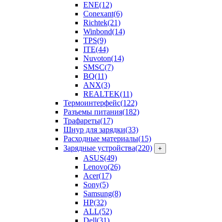
ENE
(12)
Conexant
(6)
Richtek
(21)
Winbond
(14)
TPS
(9)
ITE
(44)
Nuvoton
(14)
SMSC
(7)
BQ
(11)
ANX
(3)
REALTEK
(11)
Термоинтерфейс
(122)
Разъемы питания
(182)
Трафареты
(17)
Шнур для зарядки
(33)
Расходные материалы
(15)
Зарядные устройства
(220)
+
ASUS
(49)
Lenovo
(26)
Acer
(17)
Sony
(5)
Samsung
(8)
HP
(32)
ALL
(52)
Dell
(31)