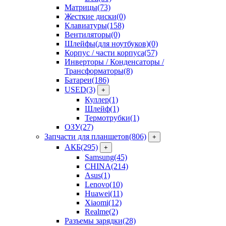
Матрицы
(73)
Жесткие диски
(0)
Клавиатуры
(158)
Вентиляторы
(0)
Шлейфы(для ноутбуков)
(0)
Корпус / части корпуса
(57)
Инверторы / Конденсаторы /
Трансформаторы
(8)
Батареи
(186)
USED
(3)
+
Куллер
(1)
Шлейф
(1)
Термотрубки
(1)
ОЗУ
(27)
Запчасти для планшетов
(806)
+
АКБ
(295)
+
Samsung
(45)
CHINA
(214)
Asus
(1)
Lenovo
(10)
Huawei
(11)
Xiaomi
(12)
Realme
(2)
Разъемы зарядки
(28)