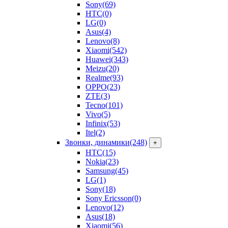
Sony
(69)
HTC
(0)
LG
(0)
Asus
(4)
Lenovo
(8)
Xiaomi
(542)
Huawei
(343)
Meizu
(20)
Realme
(93)
OPPO
(23)
ZTE
(3)
Tecno
(101)
Vivo
(5)
Infinix
(53)
Itel
(2)
Звонки, динамики
(248)
+
HTC
(15)
Nokia
(23)
Samsung
(45)
LG
(1)
Sony
(18)
Sony Ericsson
(0)
Lenovo
(12)
Asus
(18)
Xiaomi
(56)