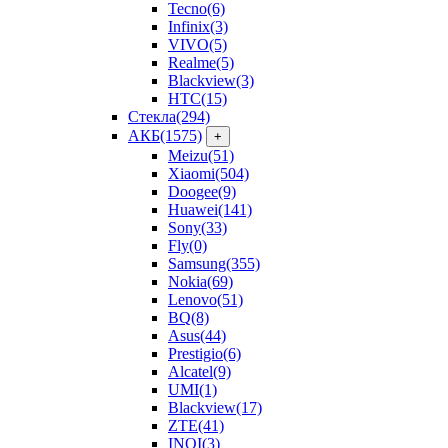
Tecno
(6)
Infinix
(3)
VIVO
(5)
Realme
(5)
Blackview
(3)
HTC
(15)
Стекла
(294)
АКБ
(1575)
+
Meizu
(51)
Xiaomi
(504)
Doogee
(9)
Huawei
(141)
Sony
(33)
Fly
(0)
Samsung
(355)
Nokia
(69)
Lenovo
(51)
BQ
(8)
Asus
(44)
Prestigio
(6)
Alcatel
(9)
UMI
(1)
Blackview
(17)
ZTE
(41)
INOI
(3)