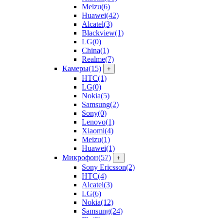
Meizu
(6)
Huawei
(42)
Alcatel
(3)
Blackview
(1)
LG
(0)
China
(1)
Realme
(7)
Камеры
(15)
+
HTC
(1)
LG
(0)
Nokia
(5)
Samsung
(2)
Sony
(0)
Lenovo
(1)
Xiaomi
(4)
Meizu
(1)
Huawei
(1)
Микрофон
(57)
+
Sony Ericsson
(2)
HTC
(4)
Alcatel
(3)
LG
(6)
Nokia
(12)
Samsung
(24)