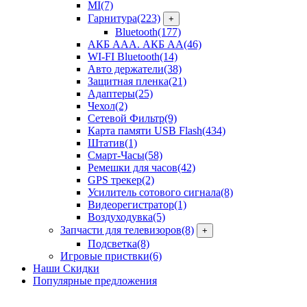
MI
(7)
Гарнитура
(223)
+
Bluetooth
(177)
АКБ ААА. АКБ АА
(46)
WI-FI Bluetooth
(14)
Авто держатели
(38)
Защитная пленка
(21)
Адаптеры
(25)
Чехол
(2)
Сетевой Фильтр
(9)
Карта памяти USB Flash
(434)
Штатив
(1)
Смарт-Часы
(58)
Ремешки для часов
(42)
GPS трекер
(2)
Усилитель сотового сигнала
(8)
Видеорегистратор
(1)
Воздуходувка
(5)
Запчасти для телевизоров
(8)
+
Подсветка
(8)
Игровые приствки
(6)
Наши Скидки
Популярные предложения