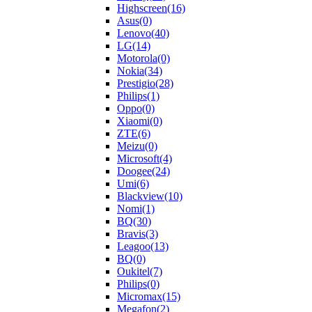
Highscreen
(16)
Asus
(0)
Lenovo
(40)
LG
(14)
Motorola
(0)
Nokia
(34)
Prestigio
(28)
Philips
(1)
Oppo
(0)
Xiaomi
(0)
ZTE
(6)
Meizu
(0)
Microsoft
(4)
Doogee
(24)
Umi
(6)
Blackview
(10)
Nomi
(1)
BQ
(30)
Bravis
(3)
Leagoo
(13)
BQ
(0)
Oukitel
(7)
Philips
(0)
Micromax
(15)
Megafon
(2)