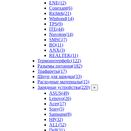
ENE
(12)
Conexant
(6)
Richtek
(21)
Winbond
(14)
TPS
(9)
ITE
(44)
Nuvoton
(14)
SMSC
(7)
BQ
(11)
ANX
(3)
REALTEK
(11)
Термоинтерфейс
(122)
Разъемы питания
(182)
Трафареты
(17)
Шнур для зарядки
(33)
Расходные материалы
(15)
Зарядные устройства
(220)
+
ASUS
(49)
Lenovo
(26)
Acer
(17)
Sony
(5)
Samsung
(8)
HP
(32)
ALL
(52)
Dell
(31)