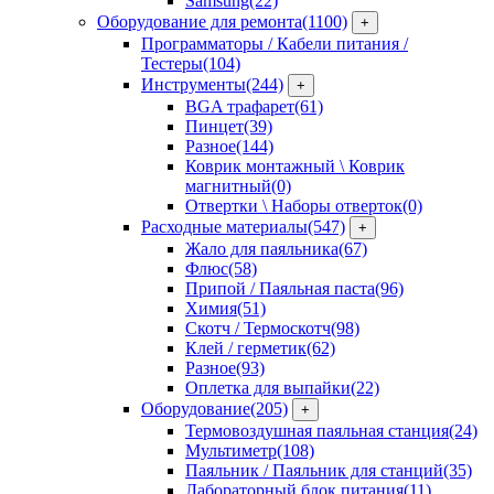
Samsung
(22)
Оборудование для ремонта
(1100)
+
Программаторы / Кабели питания /
Тестеры
(104)
Инструменты
(244)
+
BGA трафарет
(61)
Пинцет
(39)
Разное
(144)
Коврик монтажный \ Коврик
магнитный
(0)
Отвертки \ Наборы отверток
(0)
Расходные материалы
(547)
+
Жало для паяльника
(67)
Флюс
(58)
Припой / Паяльная паста
(96)
Химия
(51)
Скотч / Термоскотч
(98)
Клей / герметик
(62)
Разное
(93)
Оплетка для выпайки
(22)
Оборудование
(205)
+
Термовоздушная паяльная станция
(24)
Мультиметр
(108)
Паяльник / Паяльник для станций
(35)
Лабораторный блок питания
(11)