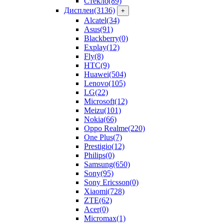
Стекло
(89)
Дисплеи
(3136)
+
Alcatel
(34)
Asus
(91)
Blackberry
(0)
Explay
(12)
Fly
(8)
HTC
(9)
Huawei
(504)
Lenovo
(105)
LG
(22)
Microsoft
(12)
Meizu
(101)
Nokia
(66)
Oppo Realme
(220)
One Plus
(7)
Prestigio
(12)
Philips
(0)
Samsung
(650)
Sony
(95)
Sony Ericsson
(0)
Xiaomi
(728)
ZTE
(62)
Acer
(0)
Micromax
(1)