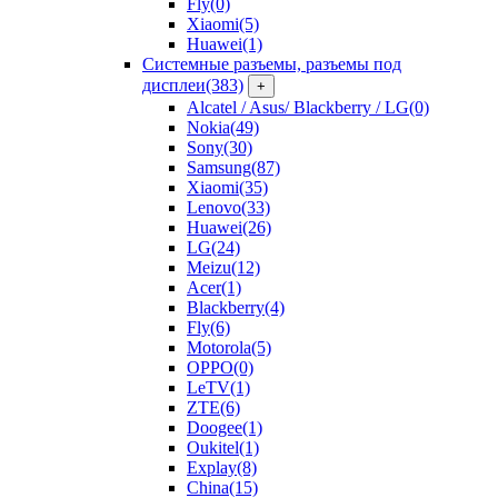
Fly
(0)
Xiaomi
(5)
Huawei
(1)
Системные разъемы, разъемы под
дисплеи
(383)
+
Alcatel / Asus/ Blackberry / LG
(0)
Nokia
(49)
Sony
(30)
Samsung
(87)
Xiaomi
(35)
Lenovo
(33)
Huawei
(26)
LG
(24)
Meizu
(12)
Acer
(1)
Blackberry
(4)
Fly
(6)
Motorola
(5)
OPPO
(0)
LeTV
(1)
ZTE
(6)
Doogee
(1)
Oukitel
(1)
Explay
(8)
China
(15)