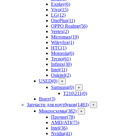
Explay
(6)
Vivo
(15)
LG
(12)
OnePlus
(11)
OPPO Realme
(56)
Vertex
(2)
Micromax
(19)
Wileyfox
(1)
HTC
(1)
Motorola
(6)
Tecno
(61)
Infinix
(30)
Intel
(11)
Oukitel
(2)
USED
(0)
+
Samsung
(0)
+
T210\211
(0)
Винт
(3)
Запчасти для ноутбуков
(1483)
+
Микросхемы
(382)
+
Прочие
(78)
AMD/ATI
(75)
Intel
(36)
Nvidia
(41)