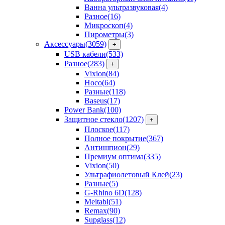
Ванна ультразвуковая
(4)
Разное
(16)
Микроскоп
(4)
Пирометры
(3)
Аксессуары
(3059)
+
USB кабели
(533)
Разное
(283)
+
Vixion
(84)
Hoco
(64)
Разные
(118)
Baseus
(17)
Power Bank
(100)
Защитное стекло
(1207)
+
Плоское
(117)
Полное покрытие
(367)
Антишпион
(29)
Премиум оптима
(335)
Vixion
(50)
Ультрафиолетовый Клей
(23)
Разные
(5)
G-Rhino 6D
(128)
Meitabl
(51)
Remax
(90)
Supglass
(12)