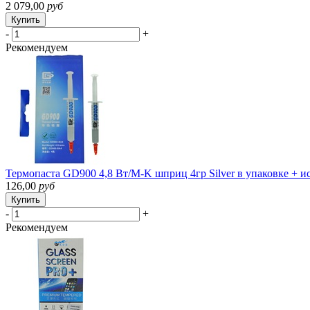
2 079,00
руб
Купить
-
+
Рекомендуем
Термопаста GD900 4,8 Вт/M-K шприц 4гр Silver в упаковке + и
126,00
руб
Купить
-
+
Рекомендуем