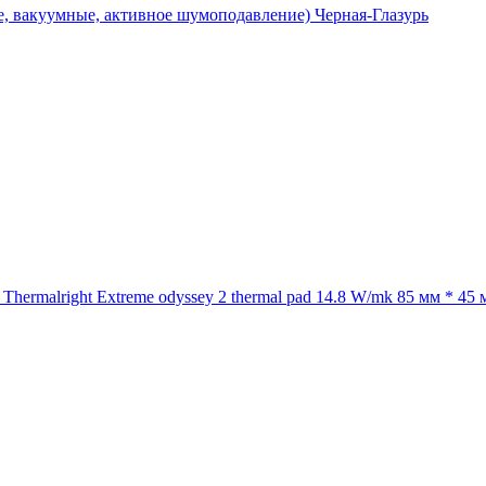
, вакуумные, активное шумоподавление) Черная-Глазурь
rmalright Extreme odyssey 2 thermal pad 14.8 W/mk 85 мм * 45 