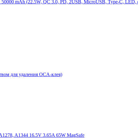
D 50000 mAh (22.5W, QC 3.0, PD, 2USB, MicroUSB, Type-C, LED,
ством для удаления OCA-клея)
 A1278, A1344 16.5V 3.65A 65W MagSafe