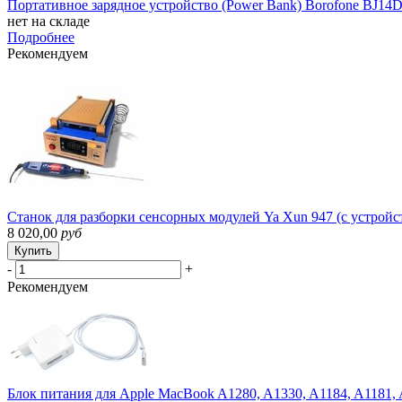
Портативное зарядное устройство (Power Bank) Borofone BJ14
нет на складе
Подробнее
Рекомендуем
Станок для разборки сенсорных модулей Ya Xun 947 (с устрой
8 020,00
руб
Купить
-
+
Рекомендуем
Блок питания для Apple MacBook A1280, A1330, A1184, A1181,